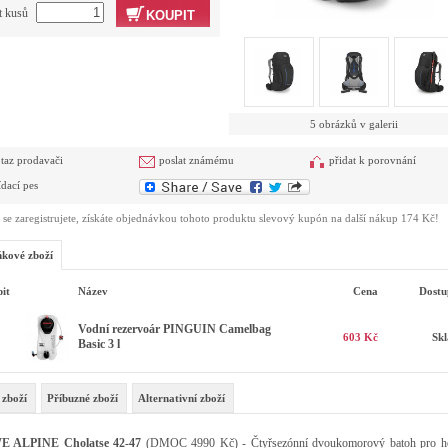
t kusů
KOUPIT
5 obrázků v galerii
taz prodavači
poslat známému
přidat k porovnání
ídací pes
se zaregistrujete, získáte objednávkou tohoto produktu slevový kupón na další nákup 174 Kč!
kové zboží
it
Název
Cena
Dostu
Vodní rezervoár PINGUIN Camelbag
603 Kč
Sk
Basic 3 l
 zboží
Příbuzné zboží
Alternativní zboží
 ALPINE Cholatse 42-47
(DMOC 4990 Kč) - Čtyřsezónní dvoukomorový batoh pro h