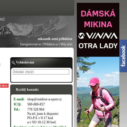
ANŮ
zákazník není přihlášen
Zaregistrovat se
|
Přihlásit se
|
Můj účet
Vyhledávání
E
Hledat
Rychlý kontakt
E-mail:
shop@outdoor-a-sport.cz
ICQ:
569-869-857
Tel.:
778 528 964
Na tel. jsme k dispozici
PO-PÁ v 9-17 hod
a v SO 10-12:30 hod.