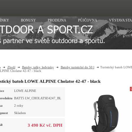
ÍNKY
BONUSY
PRODEJNA
PŮJČOVNA
VÝSTAVA ST
Zboží
Batohy, tašky, ledvinky
Batohy turistické do 50 l
Turistický batoh LOW
LPINE Cholatse 42-47 - black
istický batoh LOWE ALPINE Cholatse 42-47 - black
bce
LOWE ALPINE
produktu
BATT5 LW_CHOLATSE4247_BL
ka
2 roky
pnost
Skladem
a
3 490 Kč vč. DPH