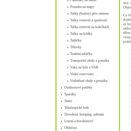
Pláštěnky na batoh
túry,
Pouzdra na mapy
Objem
Tašky (brašny) přes rameno
Co tě
druhé
Tašky cestovní a sportovní
za hr
Taška cestovní na kolečkách
zádov
tělem
Tašky na lyžáky
vstup
Taštičky
prakt
Tělovky
Toaletní taštičky
Transportní obaly a pouzdra
Vaky na lyže a SNB
Vodní rezervoáry
Vodotěsné obaly a pouzdra
Outdoorové potřeby
Spacáky
Stany
Teleskopické hole
Dovolená, kemping, zahrada
Lezení a horolezectví
Oblečení