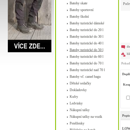
Batohy skate
Poče
Batohy sportovní
Batohy školní
Batohy turistické dámské
Batohy turistické do 20 l
Batohy turistické do 30 l
Batohy turistické do 40 l
do
Batohy turistické do 50 l
hl
Batohy turistické do 60 l
Batohy turistické do 70 l
Pokud 
Batohy turistické nad 70 l
Doplň
Batohy vč. camel bagu
Dětské sedačky
Koup
Dokladovky
Kufry
Ledvinky
Nákupní tašky
Popis
Nákupní tašky na vozík
Peněženky
LOWE