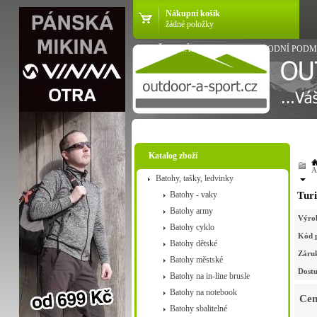
Nákupní košík
žádné položky
VŠE O NÁKUPU
OBCHODNÍ PODM
Katalog zboží
A
Batohy, tašky, ledvinky
Batohy - vaky
Tur
Batohy army
Výro
Batohy cyklo
Kód 
Batohy dětské
Záru
Batohy městské
Dostu
Batohy na in-line brusle
Batohy na notebook
Cen
Batohy sbalitelné