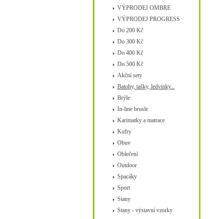
VÝPRODEJ OMBRE
VÝPRODEJ PROGRESS
Do 200 Kč
Do 300 Kč
Do 400 Kč
Do 500 Kč
Akční sety
Batohy, tašky, ledvinky...
Brýle
In-line brusle
Karimatky a matrace
Kufry
Obuv
Oblečení
Outdoor
Spacáky
Sport
Stany
Stany - výstavní vzorky