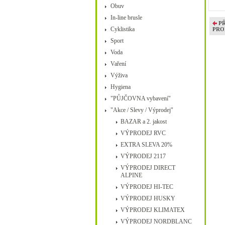
Obuv
In-line brusle
P
Cyklistika
PRO
Sport
Voda
Vaření
Výživa
Hygiena
"PŮJČOVNA vybavení"
"Akce / Slevy / Výprodej"
BAZAR a 2. jakost
VÝPRODEJ RVC
EXTRA SLEVA 20%
VÝPRODEJ 2117
VÝPRODEJ DIRECT
ALPINE
VÝPRODEJ HI-TEC
VÝPRODEJ HUSKY
VÝPRODEJ KLIMATEX
VÝPRODEJ NORDBLANC