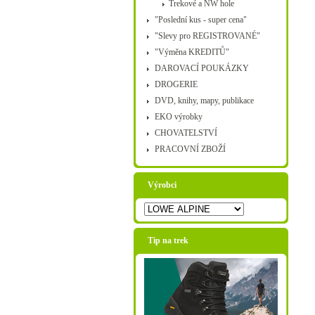
Trekové a NW hole
"Poslední kus - super cena"
"Slevy pro REGISTROVANÉ"
"Výměna KREDITŮ"
DAROVACÍ POUKÁZKY
DROGERIE
DVD, knihy, mapy, publikace
EKO výrobky
CHOVATELSTVÍ
PRACOVNÍ ZBOŽÍ
Výrobci
Tip na trek