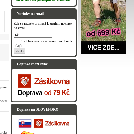
Navštivte naši prodejnu ve Slavičíně...
Novinky na email
Zde se můžete přihlásit k zasílání novinek
na email.
Souhlasím se zpracováním osobních
údajů
odeslat
Doprava zboží levně
pnost
ladem
Doprava na SLOVENSKO
orské