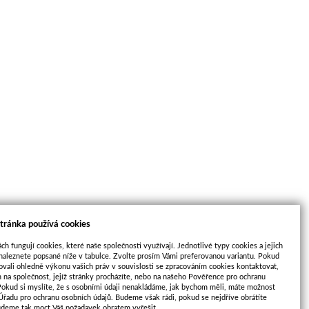
tránka používá cookies
ch fungují cookies, které naše společnosti využívají. Jednotlivé typy cookies a jejich
naleznete popsané níže v tabulce. Zvolte prosím Vámi preferovanou variantu. Pokud
ovali ohledně výkonu vašich práv v souvislosti se zpracováním cookies kontaktovat,
m na společnost, jejíž stránky procházíte, nebo na našeho Pověřence pro ochranu
Pokud si myslíte, že s osobními údaji nenakládáme, jak bychom měli, máte možnost
 Úřadu pro ochranu osobních údajů. Budeme však rádi, pokud se nejdříve obrátíte
2.12
udeme tak moct Váš požadavek obratem vyřešit.