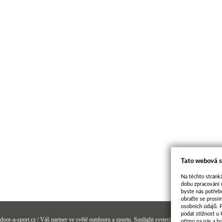
Tato webová s
Na těchto stránká
dobu zpracování 
byste nás potřeb
obraťte se prosí
osobních údajů. 
podat stížnost u
door-a-sport.cz / Váš partner ve světě outdooru a sportu.
Sunlight systems
-
e-shop
Sun-shop 
přímo na nás a b