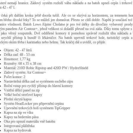
 které nemají hranice. Zádový systém rozloží váhu nákladu a na batoh upneš cepín i trekové 
 42 - 47 l.
 čeká při dalším kroku ještě docela tušíš. Ale co se skrývá za horizontem, za temenem hor
m břehu divoké řeky? To se můžeš jen domnívat. Přesto se cítíš dobře. Napětí je součástí tvé
anice všednosti. Batoh Lowe Alpine Cholatse je pro tvé útěky do divočiny vybavený prod
ým panelem Air Contour+, jehož velikost si doladíš přesně na svá záda. Díky tomu splyne s
 jako věrný souputník. Dvě oddělené komory ti pomohou správně rozložit tíhu nákladu a 
 urychlí přístup k bundě či lékárničce. Na batoh upevníš trekové hole, turistický cepín a
ickým okům třeba i karimatku nebo helmu. Tak kráčej dál a uvidíš, co přijde.
Objem: 42 - 47 litrů
Délka zad: 48 - 53 cm
Hmotnost: 1,77 kg
Rozměry: 68 x 35 x 38 cm
Materiál: 210D Robic Ripstop and 420D PW / HydroShield
Zádový systém: Air Contour+
Počet komor: 2
Nastavitelná délka zad se systémem suchého zipu
Boční vstup pro rychlý přístup do hlavní komory
Vnitřní dělící panel na zip
Velké boční strečové kapsy
Přední skrytá kapsa
Systém HeadLocker pro připevnění cepínu
Upevnění trekových holí systémem TipGripper
Kapsa na zip ve víku
Kapsy na bederním pásu
Oka pro upnutí materiálu vně batohu
Integrovaná pláštěnka
Kapsa na hydrovak