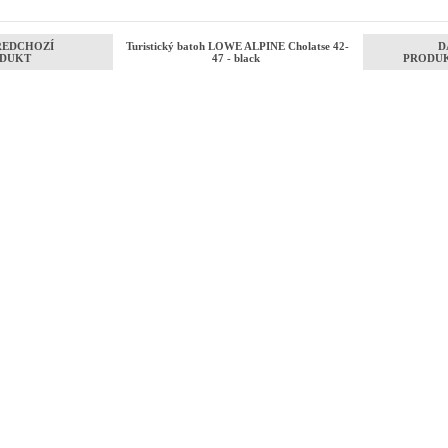
ŘEDCHOZÍ
Turistický batoh LOWE ALPINE Cholatse 42-
D
DUKT
47 - black
PRODU