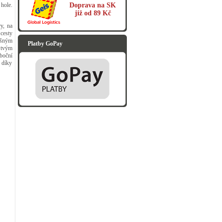
Doprava na SK
hole.
již od 89 Kč
y, na
 cesty
yšným
Platby GoPay
 tvým
boční
 díky