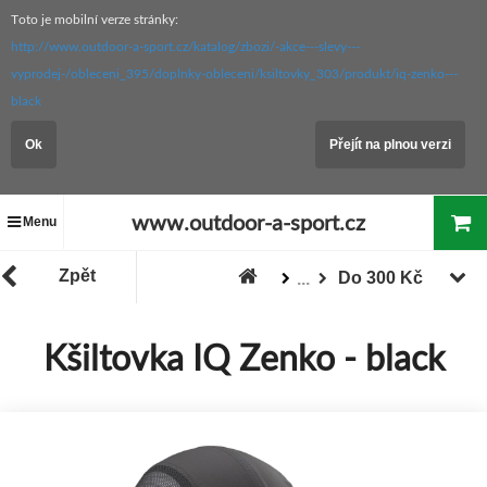
Toto je mobilní verze stránky:
http://www.outdoor-a-sport.cz/katalog/zbozi/-akce---slevy---
vyprodej-/obleceni_395/doplnky-obleceni/ksiltovky_303/produkt/iq-zenko---
black
Ok
Přejít na plnou verzi
www.outdoor-a-sport.cz
Menu
Zpět
Do 300 Kč
...
Zboží
"Akce / Slevy / Výprodej"
Kšiltovka IQ Zenko - black