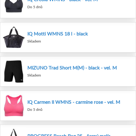
Do 5 dnů
IQ Motti WMNS 18 l - black
Skladem
MIZUNO Trad Short M(M) - black - vel. M
Skladem
IQ Carmen II WMNS - carmine rose - vel. M
Do 5 dnů
PROGRESS Beach Bag 25 - černý melír