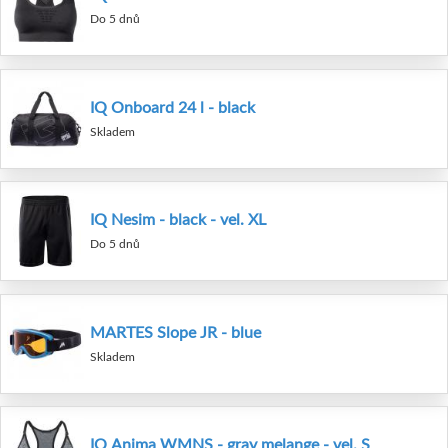
Do 5 dnů
IQ Onboard 24 l - black
Skladem
IQ Nesim - black - vel. XL
Do 5 dnů
MARTES Slope JR - blue
Skladem
IQ Anima WMNS - gray melange - vel. S