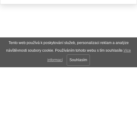
Tento web používá k poskytování služeb, personalizaci reklam a analýze
návštěvnosti soubory cookie. Používáním tohoto webu s tím souhlasíte.
Vice
informací
Souhlasím
Plná verze
Nahoru