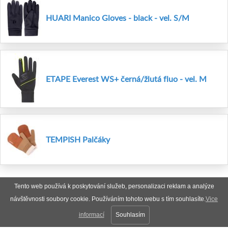
HUARI Manico Gloves - black - vel. S/M
ETAPE Everest WS+ černá/žlutá fluo - vel. M
TEMPISH Palčáky
Tento web používá k poskytování služeb, personalizaci reklam a analýze
návštěvnosti soubory cookie. Používáním tohoto webu s tím souhlasíte.
Vice
informací
Souhlasím