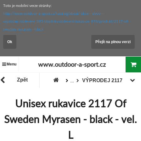
Toto je mobilní verze stránky:
http://www.outdoor-a-sport.cz/katalog/zbozi/-akce---slevy---
vyprodej-/obleceni_395/doplnky-obleceni/rukavice_973/produkt/2117-of-
sweden-myrasen---black
Ok
Přejít na plnou verzi
www.outdoor-a-sport.cz
Menu
Zpět
VÝPRODEJ 2117
...
Zboží
"Akce / Slevy / Výprodej"
Unisex rukavice 2117 Of
Sweden Myrasen - black - vel.
L