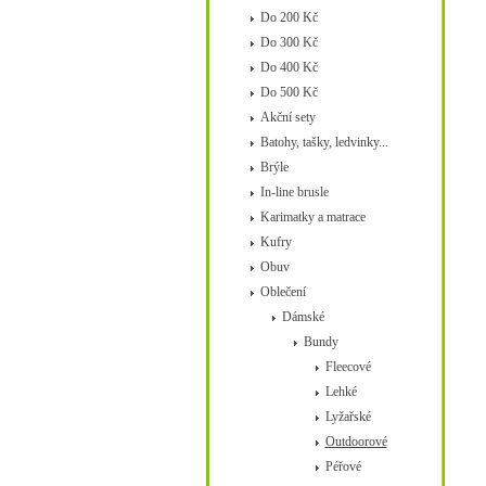
Do 200 Kč
Do 300 Kč
Do 400 Kč
Do 500 Kč
Akční sety
Batohy, tašky, ledvinky...
Brýle
In-line brusle
Karimatky a matrace
Kufry
Obuv
Oblečení
Dámské
Bundy
Fleecové
Lehké
Lyžařské
Outdoorové
Péřové