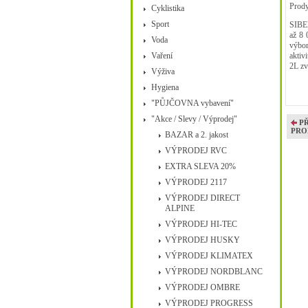
Prody
Cyklistika
Sport
SIBER
až 8 
Voda
výbor
Vaření
aktiv
2L zv
Výživa
Hygiena
"PŮJČOVNA vybavení"
"Akce / Slevy / Výprodej"
P
PRO
BAZAR a 2. jakost
VÝPRODEJ RVC
EXTRA SLEVA 20%
VÝPRODEJ 2117
VÝPRODEJ DIRECT
ALPINE
VÝPRODEJ HI-TEC
VÝPRODEJ HUSKY
VÝPRODEJ KLIMATEX
VÝPRODEJ NORDBLANC
VÝPRODEJ OMBRE
VÝPRODEJ PROGRESS