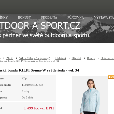
ÍNKY
BONUSY
PRODEJNA
PŮJČOVNA
VÝSTAVA ST
Zboží
"Akce / Slevy / Výprodej"
Oblečení
Dámské
Bundy
Outdooro
ámská bunda KILPI Sonna-W světle šedá - vel. 34
ká bunda KILPI Sonna-W světle šedá - vel. 34
bce
Kilpi
produktu
TL0104KILGY34
ka
2 roky
pnost
Do 3 dnů
a
1 499 Kč vč. DPH