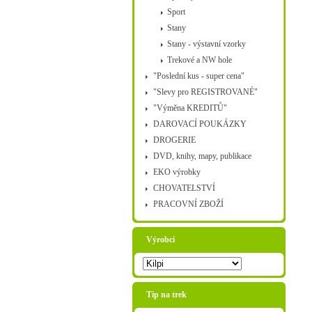
Sport
Stany
Stany - výstavní vzorky
Trekové a NW hole
"Poslední kus - super cena"
"Slevy pro REGISTROVANÉ"
"Výměna KREDITŮ"
DAROVACÍ POUKÁZKY
DROGERIE
DVD, knihy, mapy, publikace
EKO výrobky
CHOVATELSTVÍ
PRACOVNÍ ZBOŽÍ
Výrobci
Tip na trek