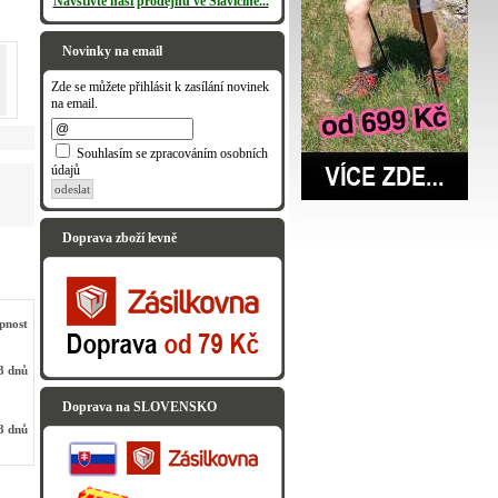
Navštivte naši prodejnu ve Slavičíně...
Novinky na email
Zde se můžete přihlásit k zasílání novinek
na email.
Souhlasím se zpracováním osobních
údajů
odeslat
Doprava zboží levně
pnost
3 dnů
Doprava na SLOVENSKO
3 dnů