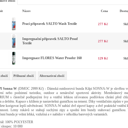
kové zboží
it
Název
Cena
Dostu
Prací přípravek SALTO Wash Textile
277 Kč
Sk
Impregnační přípravek SALTO Proof
277 Kč
Sk
Textile
Impregnace FLORES Water Proofer 160
129 Kč
Sk
 zboží
Příbuzné zboží
Alternativní zboží
PI Sonna-W
(DMOC 2999 Kč) - Dámská outdoorová bunda Kilpi SONNA-W je skvělou v
rní nebo podzimní turistiku, outdoor a nenáročné sportovní aktivity. Membránový mat
IUM s částečně podlepnými švy a vnitřní lehkou síťovanou podšívkou chrání před chl
m a deštěm. Kapuce s kšiltem je nastavitelná gumičkou na temeni. Díky ventilačním zipům v po
žete korigovat lepší odvětrávaní. SONNA-W nabízí dvě zipové kapsy a dvě praktické vnitřní 
nnosti. Lemy rukávů se stahují suchými zipy a spodní lem bundy stahovací gumičkou. 
zónní bunda je velmi lehká, vzdušná a v nabídce v několika barevných variantách.
riál: 100% POLYESTER
 sloupec: 10 000