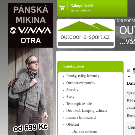
Nákupní košík
žádné položky
VŠE O NÁKUPU
OBCHODNÍ PODM
Katalog zboží
D
Batohy, tašky, ledvinky
Outdoorové potřeby
Dáms
Spacáky
Výro
Stany
Kód 
Teleskopické hole
Záru
Dovolená, kemping, zahrada
Dostu
Lezení a horolezectví
Oblečení
Cen
Dámské oblečení