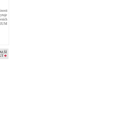
nosti
ytuje
vních
ERIUM
ALŠÍ
KT