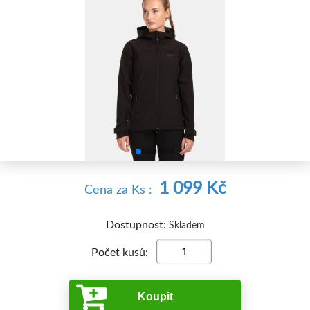


1 099 Kč
Cena
za Ks
:
Dostupnost:
Skladem
Počet kusů:
Koupit