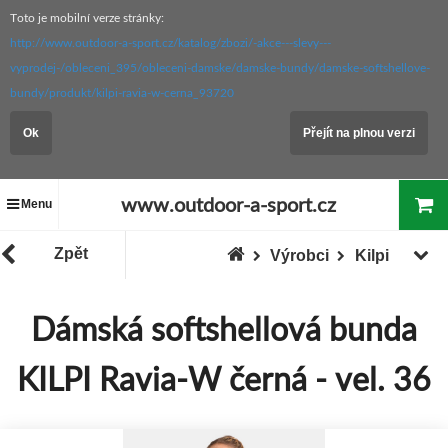
Toto je mobilní verze stránky:
http://www.outdoor-a-sport.cz/katalog/zbozi/-akce---slevy---
vyprodej-/obleceni_395/obleceni-damske/damske-bundy/damske-softshellove-
bundy/produkt/kilpi-ravia-w-cerna_93720
Ok
Přejít na plnou verzi
www.outdoor-a-sport.cz
Menu
Zpět
Výrobci
Kilpi
Dámská softshellová bunda
KILPI Ravia-W černá - vel. 36