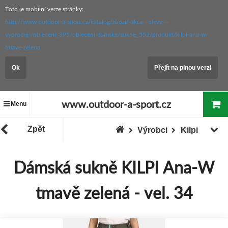
Toto je mobilní verze stránky:
http://www.outdoor-a-sport.cz/katalog/zbozi/-akce---slevy---
vyprodej-/obleceni_395/obleceni-damske/sukne_552/produkt/kilpi-ana-w-
tmave-zelena
Ok
Přejít na plnou verzi
www.outdoor-a-sport.cz
Menu
Zpět
Výrobci
Kilpi
Dámská sukně KILPI Ana-W
tmavě zelená - vel. 34