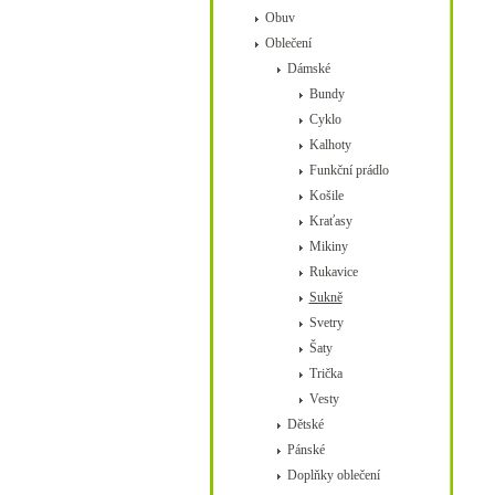
Obuv
Oblečení
Dámské
Bundy
Cyklo
Kalhoty
Funkční prádlo
Košile
Kraťasy
Mikiny
Rukavice
Sukně
Svetry
Šaty
Trička
Vesty
Dětské
Pánské
Doplňky oblečení