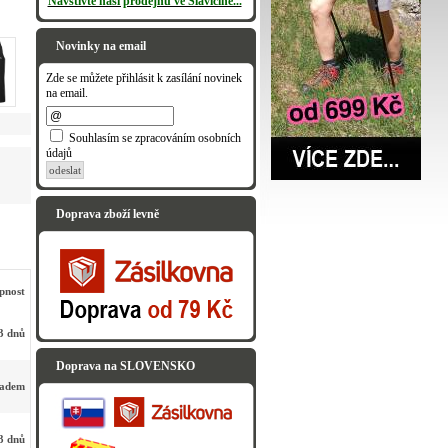
Navštivte naši prodejnu ve Slavičíně...
Novinky na email
Zde se můžete přihlásit k zasílání novinek
na email.
Souhlasím se zpracováním osobních
údajů
odeslat
Doprava zboží levně
pnost
3 dnů
Doprava na SLOVENSKO
ladem
3 dnů