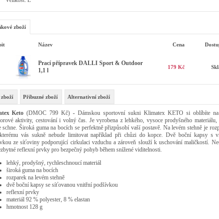
Velikost: L
kové zboží
it
Název
Cena
Dostu
Prací přípravek DALLI Sport & Outdoor
179 Kč
Sk
1,1 l
 zboží
Příbuzné zboží
Alternativní zboží
atex Keto
(DMOC 799 Kč)
-
Dámskou sportovní sukni Klimatex KETO si oblíbíte na 
orové aktivity, cestování i volný čas. Je vyrobena z lehkého, vysoce prodyšného materiálu, 
e schne. Široká guma na bocích se perfektně přizpůsobí vaší postavě. Na levém stehně je rozp
kterému vás sukně nebude limitovat například při chůzi do kopce. Dvě boční kapsy s vn
vkou ze síťoviny podporující cirkulaci vzduchu a zároveň slouží k uschování maličkostí. Ne
ezbytné reflexní prvky pro bezpečný pohyb během snížené viditelnosti.
lehký, prodyšný, rychleschnoucí materiál
široká guma na bocích
rozparek na levém stehně
dvě boční kapsy se síťovanou vnitřní podšívkou
reflexní prvky
materiál 92 % polyester, 8 % elastan
hmotnost 128 g