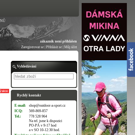
ANŮ
zákazník není přihlášen
Zaregistrovat se
|
Přihlásit se
|
Můj účet
Vyhledávání
Hledat
Rychlý kontakt
E-mail:
shop@outdoor-a-sport.cz
ICQ:
569-869-857
Tel.:
778 528 964
Na tel. jsme k dispozici
PO-PÁ v 9-17 hod
a v SO 10-12:30 hod.