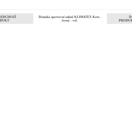
ŘEDCHOZÍ
Dámská sportovní sukně KLIMATEX Keto -
D
DUKT
černá - vel.
PRODU