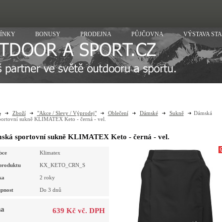
ÍNKY
BONUSY
PRODEJNA
PŮJČOVNA
VÝSTAVA ST
Zboží
"Akce / Slevy / Výprodej"
Oblečení
Dámské
Sukně
Dámská
portovní sukně KLIMATEX Keto - černá - vel.
ská sportovní sukně KLIMATEX Keto - černá - vel.
bce
Klimatex
produktu
KX_KETO_CRN_S
ka
2 roky
pnost
Do 3 dnů
a
639 Kč vč. DPH