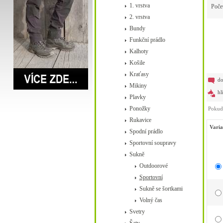
1. vrstva
Poče
2. vrstva
Bundy
Funkční prádlo
Kalhoty
Košile
Kraťasy
do
Mikiny
hl
Plavky
Ponožky
Pokud 
Rukavice
Varia
Spodní prádlo
Sportovní soupravy
Sukně
Outdoorové
Sportovní
Sukně se šortkami
Volný čas
Svetry