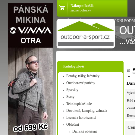
Nákupní košík
žádné položky
VŠE O NÁKUPU
OBCHODNÍ PODM
Katalog zboží
s
Batohy, tašky, ledvinky
Outdoorové potřeby
Dám
Spacáky
Výro
Stany
Kód 
Teleskopické hole
Záru
Dovolená, kemping, zahrada
Dostu
Lezení a horolezectví
Oblečení
Cen
Dámské oblečení