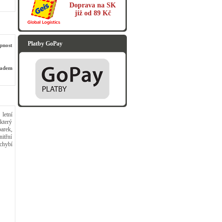
Doprava na SK
již od 89 Kč
Platby GoPay
pnost
ladem
letní
který
arek,
itřní
chybí