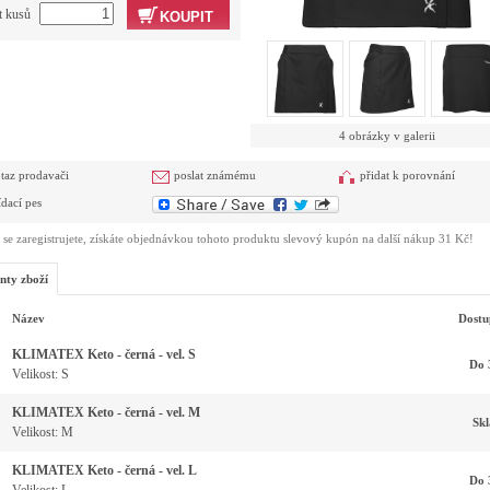
t kusů
KOUPIT
4 obrázky v galerii
taz prodavači
poslat známému
přidat k porovnání
ídací pes
se zaregistrujete, získáte objednávkou tohoto produktu slevový kupón na další nákup 31 Kč!
nty zboží
Název
Dostu
KLIMATEX Keto - černá - vel. S
Do 
Velikost: S
KLIMATEX Keto - černá - vel. M
Sk
Velikost: M
KLIMATEX Keto - černá - vel. L
Do 