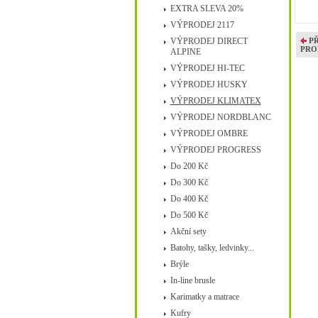
EXTRA SLEVA 20%
VÝPRODEJ 2117
VÝPRODEJ DIRECT
P
PRO
ALPINE
VÝPRODEJ HI-TEC
VÝPRODEJ HUSKY
VÝPRODEJ KLIMATEX
VÝPRODEJ NORDBLANC
VÝPRODEJ OMBRE
VÝPRODEJ PROGRESS
Do 200 Kč
Do 300 Kč
Do 400 Kč
Do 500 Kč
Akční sety
Batohy, tašky, ledvinky...
Brýle
In-line brusle
Karimatky a matrace
Kufry