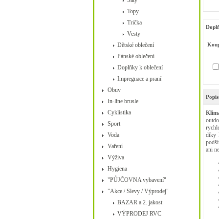
Šaty
Topy
Trička
Doplň
Vesty
Dětské oblečení
Koup
Pánské oblečení
Doplňky k oblečení
Impregnace a praní
Obuv
Popis
In-line brusle
Cyklistika
Klim
outdo
Sport
rychl
Voda
díky 
podší
Vaření
ani n
Výživa
Hygiena
"PŮJČOVNA vybavení"
"Akce / Slevy / Výprodej"
BAZAR a 2. jakost
VÝPRODEJ RVC