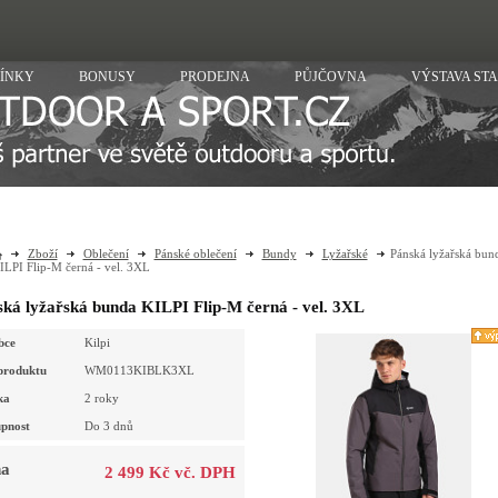
ÍNKY
BONUSY
PRODEJNA
PŮJČOVNA
VÝSTAVA ST
Zboží
Oblečení
Pánské oblečení
Bundy
Lyžařské
Pánská lyžařská bun
ILPI Flip-M černá - vel. 3XL
ká lyžařská bunda KILPI Flip-M černá - vel. 3XL
bce
Kilpi
produktu
WM0113KIBLK3XL
ka
2 roky
pnost
Do 3 dnů
a
2 499 Kč vč. DPH