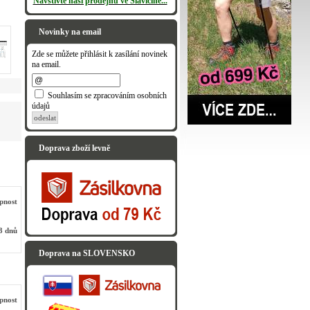
Navštivte naši prodejnu ve Slavičíně...
Novinky na email
Zde se můžete přihlásit k zasílání novinek
na email.
Souhlasím se zpracováním osobních
údajů
odeslat
Doprava zboží levně
pnost
3 dnů
Doprava na SLOVENSKO
pnost