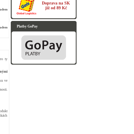
Doprava na SK
již od 89 Kč
ladem
Platby GoPay
ladem
ro ty
enými
zku ve
osti.
odukt
zkách