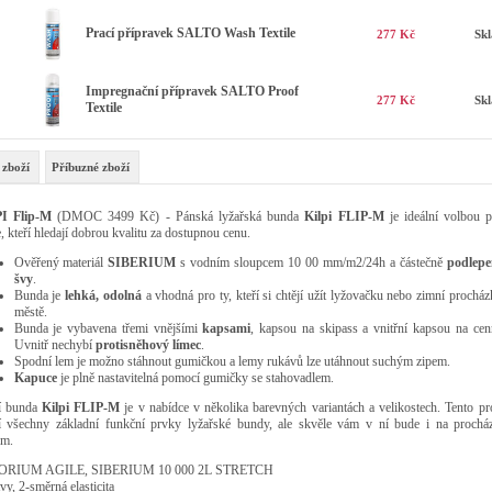
Prací přípravek SALTO Wash Textile
277 Kč
Sk
Impregnační přípravek SALTO Proof
277 Kč
Sk
Textile
 zboží
Příbuzné zboží
I Flip-M
(DMOC 3499 Kč) - Pánská lyžařská bunda
Kilpi FLIP-M
je ideální volbou p
e, kteří hledají dobrou kvalitu za dostupnou cenu.
Ověřený materiál
SIBERIUM
s vodním sloupcem 10 00 mm/m2/24h a částečně
podlep
švy
.
Bunda je
lehká, odolná
a vhodná pro ty, kteří si chtějí užít lyžovačku nebo zimní prochá
městě.
Bunda je vybavena třemi vnějšími
kapsami
, kapsou na skipass a vnitřní kapsou na cenn
Uvnitř nechybí
protisněhový límec
.
Spodní lem je možno stáhnout gumičkou a lemy rukávů lze utáhnout suchým zipem.
Kapuce
je plně nastavitelná pomocí gumičky se stahovadlem.
í bunda
Kilpi FLIP-M
je v nabídce v několika barevných variantách a velikostech. Tento pr
í všechny základní funkční prvky lyžařské bundy, ale skvěle vám v ní bude i na prochá
em.
RIUM AGILE, SIBERIUM 10 000 2L STRETCH
vy, 2-směrná elasticita