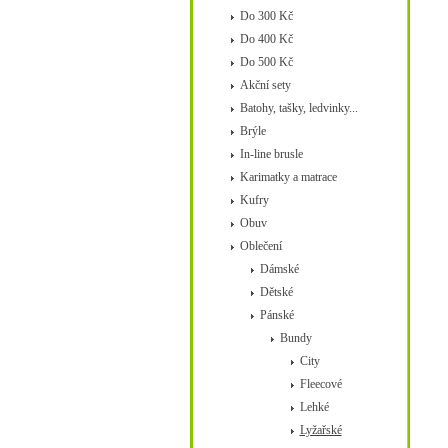
Do 300 Kč
Do 400 Kč
Do 500 Kč
Akční sety
Batohy, tašky, ledvinky...
Brýle
In-line brusle
Karimatky a matrace
Kufry
Obuv
Oblečení
Dámské
Dětské
Pánské
Bundy
City
Fleecové
Lehké
Lyžařské