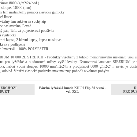
šnost 8000 (g/m2/24 hod.)
 sloupec 10000 (mm)
í lem nastavitelný pomocí elastické gumičky
ý límec
vitelný lem rukávů na suchý zip
e nastavitelná, Pevná
ý pás, Taftová polyesterová podšívka
 syntetická
rsní kapsa, 2 hlavní kapsy, kapsa na skipas
cké švy podlepené
ení materiálu: 100% POLYESTER
RIUM 10 000 2L STRETCH - Produkty vyrobeny z tohoto membránového materiálu jsou u
na pro lyžařské a outdoorové oděvy vyšší kvality. Dvouvrstvá laminace SIBERIUM je 
ická, nabízí vodní sloupec 10000 mm/m2/24h a prodyšnost 8000 g/m2/24h, navíc je dosta
, odolná. Vnitřní elastická podšívka maximalizuje pohodlí a volnost pohybu.
ŘEDCHOZÍ
Pánská lyžařská bunda KILPI Flip-M černá -
D
DUKT
vel. 3XL
PRODU