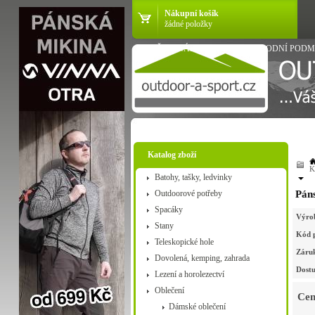
Nákupní košík
žádné položky
VŠE O NÁKUPU
OBCHODNÍ PODM
Katalog zboží
K
Batohy, tašky, ledvinky
Outdoorové potřeby
Páns
Spacáky
Výro
Stany
Kód 
Teleskopické hole
Záru
Dovolená, kemping, zahrada
Dostu
Lezení a horolezectví
Oblečení
Cen
Dámské oblečení