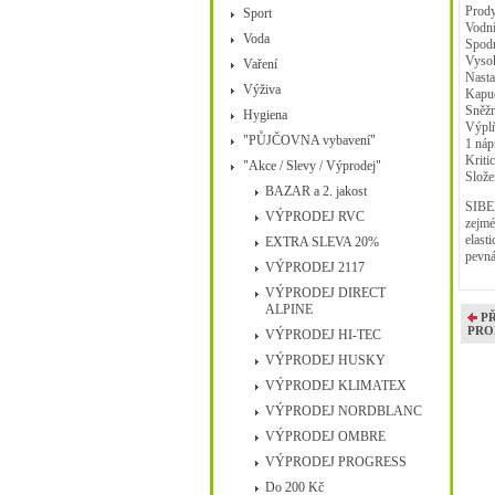
Prody
Sport
Vodní
Voda
Spodn
Vysok
Vaření
Nasta
Výživa
Kapuc
Sněžn
Hygiena
Výplň
"PŮJČOVNA vybavení"
1 náp
Kriti
"Akce / Slevy / Výprodej"
Slož
BAZAR a 2. jakost
SIBE
VÝPRODEJ RVC
zejmé
elast
EXTRA SLEVA 20%
pevná
VÝPRODEJ 2117
VÝPRODEJ DIRECT
ALPINE
P
PRO
VÝPRODEJ HI-TEC
VÝPRODEJ HUSKY
VÝPRODEJ KLIMATEX
VÝPRODEJ NORDBLANC
VÝPRODEJ OMBRE
VÝPRODEJ PROGRESS
Do 200 Kč