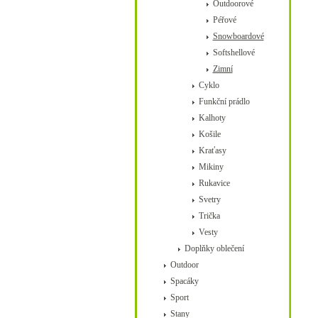
Outdoorové
Péřové
Snowboardové
Softshellové
Zimní
Cyklo
Funkční prádlo
Kalhoty
Košile
Kraťasy
Mikiny
Rukavice
Svetry
Trička
Vesty
Doplňky oblečení
Outdoor
Spacáky
Sport
Stany