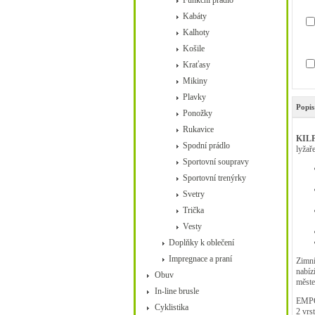
Funkční prádlo
Kabáty
Kalhoty
Košile
Kraťasy
Mikiny
Plavky
Popis
Ponožky
Rukavice
KILP
Spodní prádlo
lyžař
Sportovní soupravy
Sportovní trenýrky
Svetry
Trička
Vesty
Doplňky k oblečení
Impregnace a praní
Zimn
nabíz
Obuv
měst
In-line brusle
EMPO
Cyklistika
2 vrst