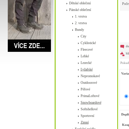
Dětské oblečení
Poče
Pánské oblečení
1. vrstva
2. vrstva
Bundy
City
Cyklistické
do
Fleecové
hl
Lehké
Lezecké
Pokud 
Lyžařské
Varia
Nepromokavé
Outdoorové
Péřové
PrimaLoftové
Snowboardové
Softshellové
Doplň
Sportovní
Zimní
Koup