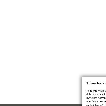
Tato webová s
Na těchto stránká
dobu zpracování 
byste nás potřeb
obraťte se prosí
osobních údajů. 