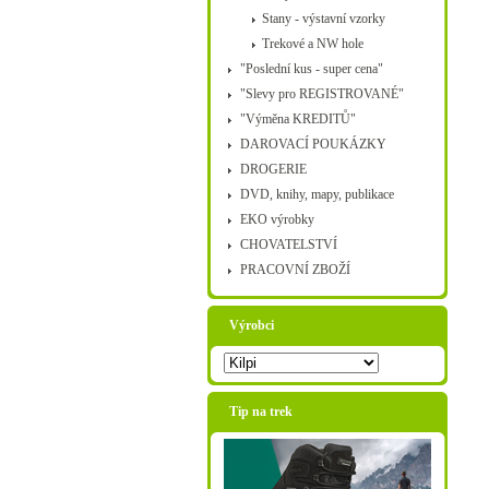
Stany - výstavní vzorky
Trekové a NW hole
"Poslední kus - super cena"
"Slevy pro REGISTROVANÉ"
"Výměna KREDITŮ"
DAROVACÍ POUKÁZKY
DROGERIE
DVD, knihy, mapy, publikace
EKO výrobky
CHOVATELSTVÍ
PRACOVNÍ ZBOŽÍ
Výrobci
Tip na trek