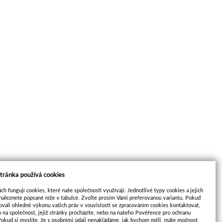
tránka používá cookies
ch fungují cookies, které naše společnosti využívají. Jednotlivé typy cookies a jejich
naleznete popsané níže v tabulce. Zvolte prosím Vámi preferovanou variantu. Pokud
ovali ohledně výkonu vašich práv v souvislosti se zpracováním cookies kontaktovat,
m na společnost, jejíž stránky procházíte, nebo na našeho Pověřence pro ochranu
Pokud si myslíte, že s osobními údaji nenakládáme, jak bychom měli, máte možnost