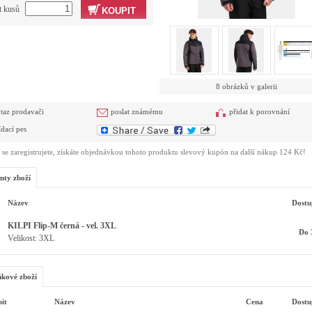
t kusů
KOUPIT
8 obrázků v galerii
taz prodavači
poslat známému
přidat k porovnání
ídací pes
se zaregistrujete, získáte objednávkou tohoto produktu slevový kupón na další nákup 124 Kč!
nty zboží
Název
Dostu
KILPI Flip-M černá - vel. 3XL
Do 
Velikost: 3XL
kové zboží
it
Název
Cena
Dostu