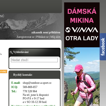
ANŮ
zákazník není přihlášen
Zaregistrovat se
|
Přihlásit se
|
Můj účet
Vyhledávání
da
Hledat
Rychlý kontakt
E-mail:
shop@outdoor-a-sport.cz
ICQ:
569-869-857
Tel.:
778 528 964
Na tel. jsme k dispozici
PO-PÁ v 9-17 hod
a v SO 10-12:30 hod.