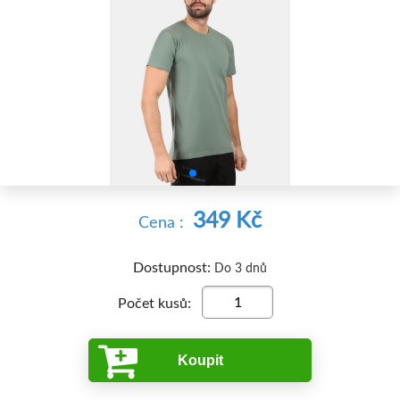


349 Kč
Cena :
Dostupnost:
Do 3 dnů
Počet kusů:
Koupit