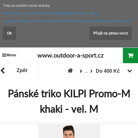
Toto je mobilní verze stránky:
http://www.outdoor-a-sport.cz/katalog/zbozi/-akce---slevy---
vyprodej-/obleceni_395/panske_394/tricka_226/produkt/kilpi-promo-m-khaki
Ok
Přejít na plnou verzi
www.outdoor-a-sport.cz
Menu
Zpět
Do 400 Kč
...
Zboží
"Akce / Slevy / Výprodej"
Pánské triko KILPI Promo-M
khaki - vel. M