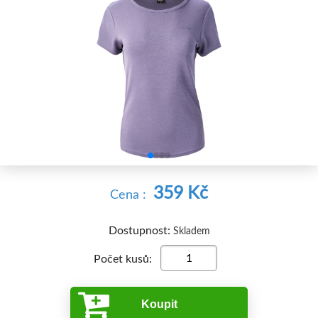


359 Kč
Cena :
Dostupnost:
Skladem
Počet kusů:
Koupit