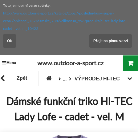
Toto je mobilní verze stránky:
http://www.outdoor-a-sport.cz/katalog/zbozi/-posledni-kus---super-
cena-/obleceni_737/damske_738/velikost-m_996/produkt/hi-tec-lady-lofe---
cadet---vel.-m_10422
Ok
Přejít na plnou verzi
www.outdoor-a-sport.cz
Menu
Zpět
VÝPRODEJ HI-TEC
...
Zboží
"Akce / Slevy / Výprodej"
Dámské funkční triko HI-TEC
Lady Lofe - cadet - vel. M