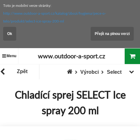
Toto je mobilní verze stránky:
http://www.outdoor-a-sport.cz/katalog/zbozi/hygiena/pece-o-
telo/produkt/select-ice-spray-200-ml
Ok
Přejít na plnou verzi
www.outdoor-a-sport.cz
Menu
Zpět
Výrobci
Select
Chladící sprej SELECT Ice
spray 200 ml