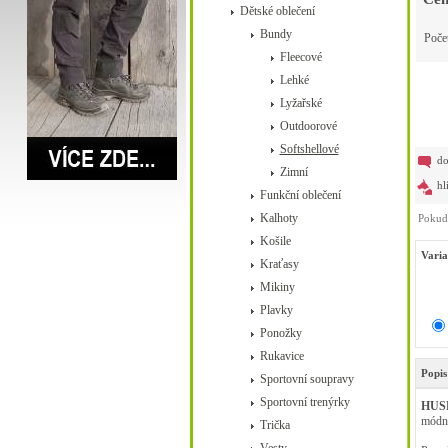
Dětské oblečení
Bundy
Poče
Fleecové
Lehké
Lyžařské
Outdoorové
Softshellové
do
Zimní
hl
Funkční oblečení
Kalhoty
Pokud 
Košile
Varia
Kraťasy
Mikiny
Plavky
Ponožky
Rukavice
Popis
Sportovní soupravy
Sportovní trenýrky
HUS
módní
Trička