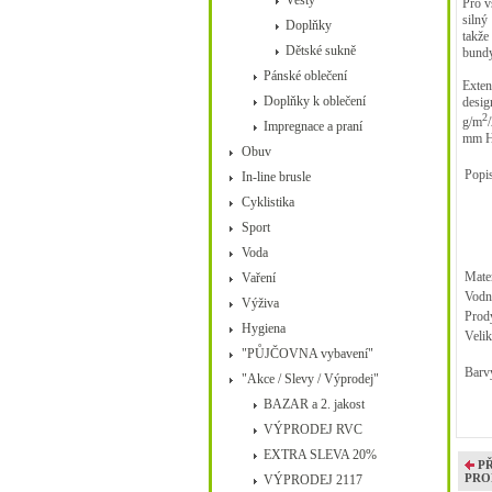
Vesty
Pro v
silný
Doplňky
takže
Dětské sukně
bundy
Pánské oblečení
Exten
Doplňky k oblečení
desig
2
g/m
Impregnace a praní
mm 
Obuv
Popis
In-line brusle
Cyklistika
Sport
Voda
Mater
Vaření
Vodní
Výživa
Pro
Hygiena
Velik
"PŮJČOVNA vybavení"
Barv
"Akce / Slevy / Výprodej"
BAZAR a 2. jakost
VÝPRODEJ RVC
EXTRA SLEVA 20%
P
PRO
VÝPRODEJ 2117