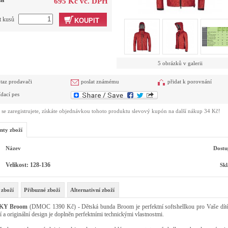
695 Kč vč. DPH
t kusů
KOUPIT
5 obrázků v galerii
taz prodavači
poslat známému
přidat k porovnání
ídací pes
se zaregistrujete, získáte objednávkou tohoto produktu slevový kupón na další nákup 34 Kč!
nty zboží
Název
Dostu
Velikost: 128-136
Sk
 zboží
Příbuzné zboží
Alternativní zboží
KY Broom
(DMOC 1390 Kč) - Dětská bunda Broom je perfektní softshellkou pro Vaše dítě.
 a originální design je doplněn perfektními technickými vlastnostmi.