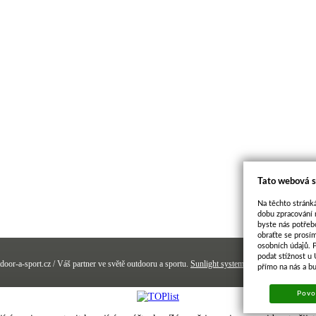
Tato webová s
Na těchto stránká
dobu zpracování 
byste nás potřeb
obraťte se prosí
osobních údajů. 
podat stížnost u
door-a-sport.cz / Váš partner ve světě outdooru a sportu.
Sunlight systems
-
e-shop
Sun-shop 
přímo na nás a b
Povol