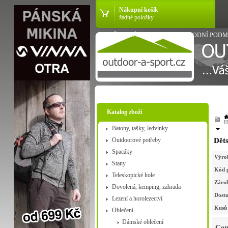
Nákupní košík
žádné položky
VŠE O NÁKUPU
OBCHODNÍ PODM
Katalog zboží
H
Batohy, tašky, ledvinky
Outdoorové potřeby
Děts
Spacáky
Výro
Stany
Kód 
Teleskopické hole
Záru
Dovolená, kemping, zahrada
Dostu
Lezení a horolezectví
Kusů 
Oblečení
Dámské oblečení
Cen