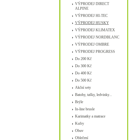
VÝPRODEJ DIRECT
ALPINE
VÝPRODEJ HI-TEC
VÝPRODEJ HUSKY
VÝPRODEJ KLIMATEX
VÝPRODEJ NORDBLANC
VÝPRODEJ OMBRE
VÝPRODEJ PROGRESS
Do 200 Kč
Do 300 Kč
Do 400 Kč
Do 500 Kč
Akční sety
Batohy, tašky, ledvinky...
Brýle
In-line brusle
Karimatky a matrace
Kufry
Obuv
Oblečení