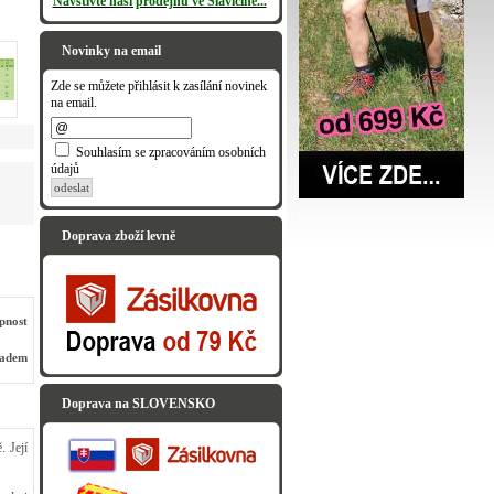
Navštivte naši prodejnu ve Slavičíně...
Novinky na email
Zde se můžete přihlásit k zasílání novinek
na email.
Souhlasím se zpracováním osobních
údajů
odeslat
Doprava zboží levně
pnost
ladem
Doprava na SLOVENSKO
 Její