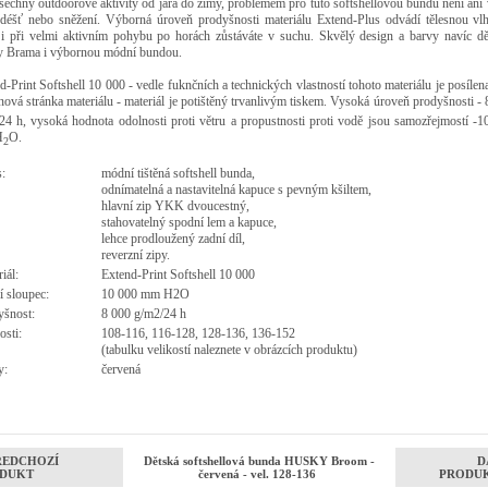
šechny outdoorové aktivity od jara do zimy, problémem pro tuto softshellovou bundu není ani 
 déšť nebo sněžení. Výborná úroveň prodyšnosti materiálu Extend-Plus odvádí tělesnou vlh
 i při velmi aktivním pohybu po horách zůstáváte v suchu. Skvělý design a barvy navíc děl
 Brama i výbornou módní bundou.
d-Print Softshell 10 000 - vedle fuknčních a technických vlastností tohoto materiálu je posílen
nová stránka materiálu - materiál je potištěný trvanlivým tiskem. Vysoká úroveň prodyšnosti -
/24 h, vysoká hodnota odolnosti proti větru a propustnosti proti vodě jsou samozřejmostí -1
H
O.
2
:
módní tištěná softshell bunda,
odnímatelná a nastavitelná kapuce s pevným kšiltem,
hlavní zip YKK dvoucestný,
stahovatelný spodní lem a kapuce,
lehce prodloužený zadní díl,
reverzní zipy.
iál:
Extend-Print Softshell 10 000
 sloupec:
10 000 mm H2O
dyšnost:
8 000 g/m2/24 h
osti:
108-116, 116-128, 128-136, 136-152
(tabulku velikostí naleznete v obrázcích produktu)
y:
červená
ŘEDCHOZÍ
Dětská softshellová bunda HUSKY Broom -
D
DUKT
červená - vel. 128-136
PRODU