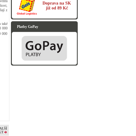
velmi
Doprava na SK
kost,
již od 89 Kč
ají z
a také
Platby GoPay
 8 000
0 000
ALŠÍ
KT