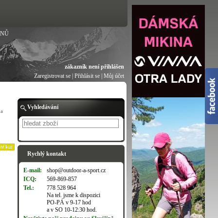
ANŮ
zákazník není přihlášen
Zaregistrovat se
|
Přihlásit se
|
Můj účet
Vyhledávání
da
Hledat
Rychlý kontakt
E-mail:
shop@outdoor-a-sport.cz
ICQ:
569-869-857
Tel.:
778 528 964
Na tel. jsme k dispozici
PO-PÁ v 9-17 hod
a v SO 10-12:30 hod.