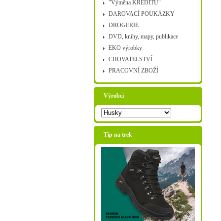
"Výměna KREDITŮ"
DAROVACÍ POUKÁZKY
DROGERIE
DVD, knihy, mapy, publikace
EKO výrobky
CHOVATELSTVÍ
PRACOVNÍ ZBOŽÍ
Výrobci
Tip na trek