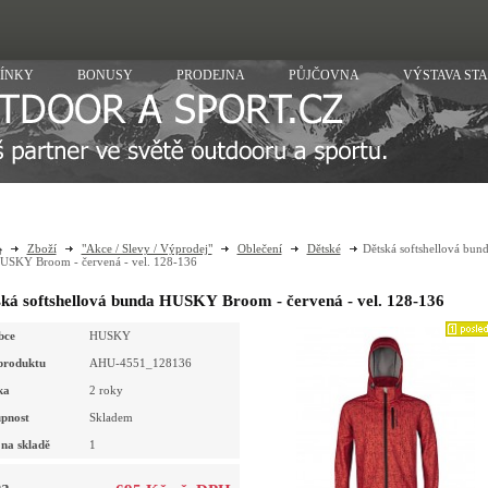
ÍNKY
BONUSY
PRODEJNA
PŮJČOVNA
VÝSTAVA ST
Zboží
"Akce / Slevy / Výprodej"
Oblečení
Dětské
Dětská softshellová bun
USKY Broom - červená - vel. 128-136
ká softshellová bunda HUSKY Broom - červená - vel. 128-136
bce
HUSKY
produktu
AHU-4551_128136
ka
2 roky
pnost
Skladem
na skladě
1
a