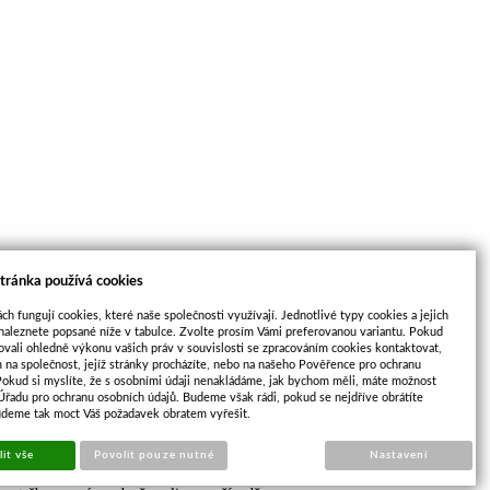
tránka používá cookies
ch fungují cookies, které naše společnosti využívají. Jednotlivé typy cookies a jejich
naleznete popsané níže v tabulce. Zvolte prosím Vámi preferovanou variantu. Pokud
ovali ohledně výkonu vašich práv v souvislosti se zpracováním cookies kontaktovat,
m na společnost, jejíž stránky procházíte, nebo na našeho Pověřence pro ochranu
Pokud si myslíte, že s osobními údaji nenakládáme, jak bychom měli, máte možnost
 Úřadu pro ochranu osobních údajů. Budeme však rádi, pokud se nejdříve obrátíte
2.12
udeme tak moct Váš požadavek obratem vyřešit.
it vše
Povolit pouze nutné
Nastavení