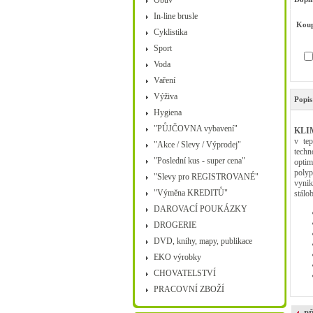
Obuv
In-line brusle
Koup
Cyklistika
Sport
Voda
Vaření
Výživa
Popis
Hygiena
"PŮJČOVNA vybavení"
KLI
v tep
"Akce / Slevy / Výprodej"
techn
"Poslední kus - super cena"
optim
polyp
"Slevy pro REGISTROVANÉ"
vynik
"Výměna KREDITŮ"
stálo
DAROVACÍ POUKÁZKY
DROGERIE
DVD, knihy, mapy, publikace
EKO výrobky
CHOVATELSTVÍ
PRACOVNÍ ZBOŽÍ