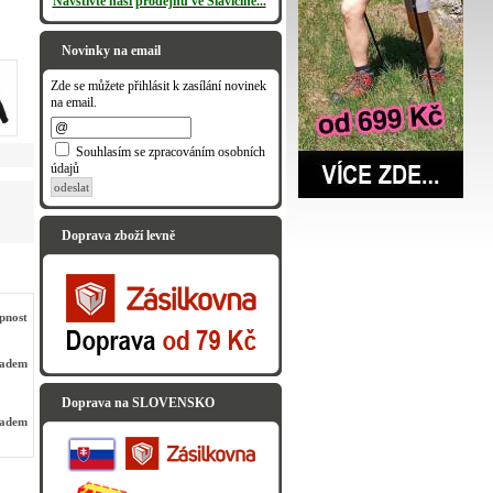
Navštivte naši prodejnu ve Slavičíně...
Novinky na email
Zde se můžete přihlásit k zasílání novinek
na email.
Souhlasím se zpracováním osobních
údajů
odeslat
Doprava zboží levně
pnost
ladem
Doprava na SLOVENSKO
ladem