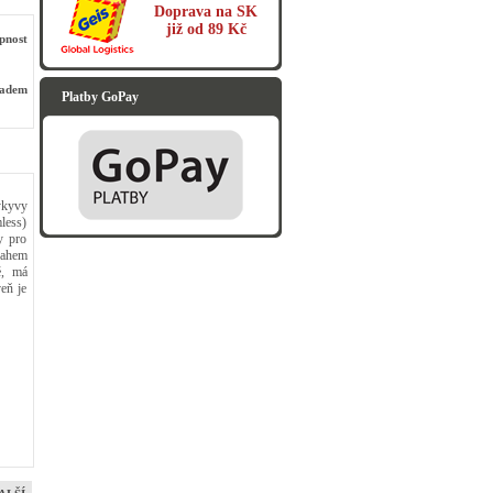
Doprava na SK
již od 89 Kč
pnost
ladem
Platby GoPay
ýkyvy
less)
y pro
sahem
é, má
eň je