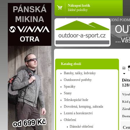
Nákupní košík
žádné položky
VŠE O NÁKUPU
OBCHODNÍ PODM
Katalog zboží
1
Batohy, tašky, ledvinky
Outdoorové potřeby
Děts
128
Spacáky
Stany
Výro
Teleskopické hole
Kód 
Dovolená, kemping, zahrada
Záru
Lezení a horolezectví
Dostu
Oblečení
Dámské oblečení
Cen