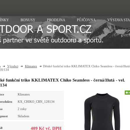
ÍNKY
BONUSY
PRODEJNA
PŮJČOVNA
VÝSTAVA ST
Výrobci
Klimatex
Dětské funkční triko KKLIMATEX Chiko Seamless - černá/žlutá 
28/134
ké funkční triko KKLIMATEX Chiko Seamless - černá/žlutá - vel.
/134
bce
Klimatex
produktu
KX_CHIKO_CRN_128134
ka
2 roky
pnost
Skladem
a
409 Kč vč. DPH