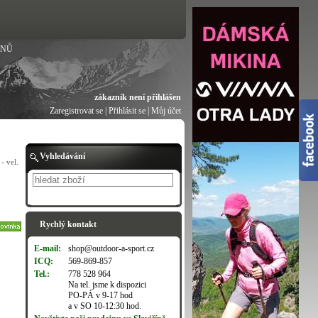
ANŮ
zákazník není přihlášen
Zaregistrovat se
|
Přihlásit se
|
Můj účet
Vyhledávání
- vel.
Hledat
Rychlý kontakt
E-mail:
shop@outdoor-a-sport.cz
ICQ:
569-869-857
Tel.:
778 528 964
Na tel. jsme k dispozici
PO-PÁ v 9-17 hod
a v SO 10-12:30 hod.