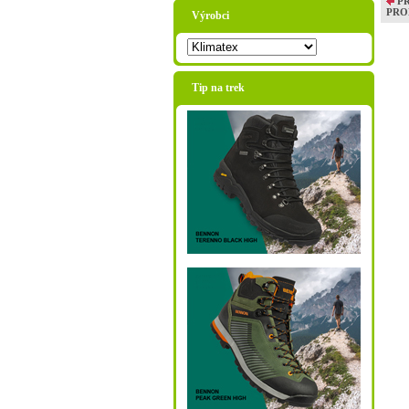
P
PRO
Výrobci
Tip na trek