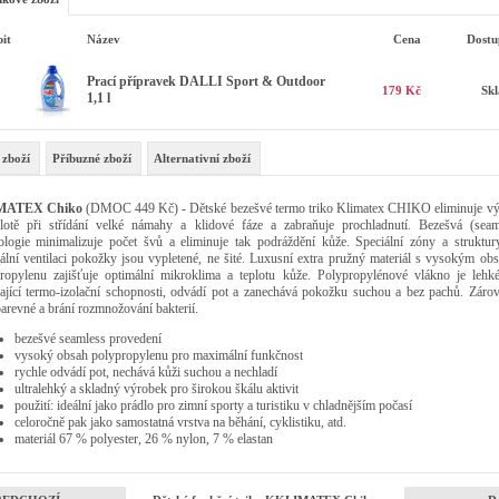
it
Název
Cena
Dostu
Prací přípravek DALLI Sport & Outdoor
179 Kč
Sk
1,1 l
 zboží
Příbuzné zboží
Alternativní zboží
MATEX Chiko
(DMOC 449 Kč) - Dětské bezešvé termo triko Klimatex CHIKO eliminuje v
lotě při střídání velké námahy a klidové fáze a zabraňuje prochladnutí. Bezešvá (seam
ologie minimalizuje počet švů a eliminuje tak podráždění kůže. Speciální zóny a struktur
ální ventilaci pokožky jsou vypletené, ne šité. Luxusní extra pružný materiál s vysokým ob
ropylenu zajišťuje optimální mikroklima a teplotu kůže. Polypropylénové vlákno je lehk
ající termo-izolační schopnosti, odvádí pot a zanechává pokožku suchou a bez pachů. Zárov
barevné a brání rozmnožování bakterií.
bezešvé seamless provedení
vysoký obsah polypropylenu pro maximální funkčnost
rychle odvádí pot, nechává kůži suchou a nechladí
ultralehký a skladný výrobek pro širokou škálu aktivit
použití: ideální jako prádlo pro zimní sporty a turistiku v chladnějším počasí
celoročně pak jako samostatná vrstva na běhání, cyklistiku, atd.
materiál 67 % polyester, 26 % nylon, 7 % elastan