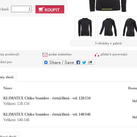
t kusů
KOUPIT
3 obrázky v galerii
taz prodavači
poslat známému
přidat k porovnání
ídací pes
nty zboží
Název
Dostu
KLIMATEX Chiko Seamless - černá/žlutá - vel. 128/134
Sk
Velikost: 128-134
KLIMATEX Chiko Seamless - černá/žlutá - vel. 140/146
Sk
Velikost: 140-146
kové zboží