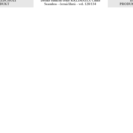
ŘEDCHOZÍ
Dětské funkční triko KKLIMATEX Chiko
D
DUKT
Seamless - černá/žlutá - vel. 128/134
PRODU