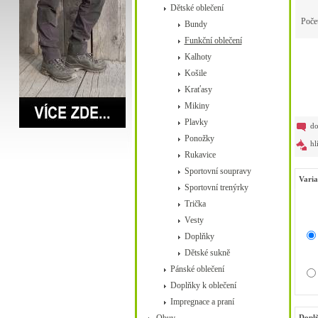
Dětské oblečení
Poče
Bundy
Funkční oblečení
Kalhoty
Košile
Kraťasy
Mikiny
Plavky
do
Ponožky
hl
Rukavice
Sportovní soupravy
Varia
Sportovní trenýrky
Trička
Vesty
Doplňky
Dětské sukně
Pánské oblečení
Doplňky k oblečení
Impregnace a praní
Doplň