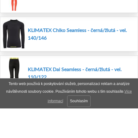
KLIMATEX Chiko Seamless - černá/žlutá - vel.
140/146
KLIMATEX Dai Seamless - černá/žlutá - vel.
110/122
Tento web používá k poskytování služeb, personalizaci reklam a analýze
návštěvnosti soubory cookie. Používáním tohoto webu s tím souhlasíte.
Vice
informací
Souhlasím