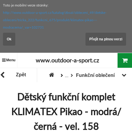
Toto je mobilní verze stránky:
http://www.outdoor-a-sport.cz/katalog/zbozi/obleceni_49/detske-
obleceni/tricka_222/funkcni_675/produkt/klimatex-pikao---
modracerna/_var=102731
Ok
Přejít na plnou verzi
www.outdoor-a-sport.cz
Menu
Zpět
Funkční oblečení
...
Zboží
Oblečení
Dětské oblečení
Dětský funkční komplet
KLIMATEX Pikao - modrá/
černá - vel. 158