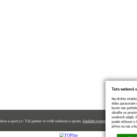
Tato webová s
Na těchto stránká
dobu zpracování 
byste nás potřeb
obraťte se prosí
osobních údajů. 
door-a-sport.cz / Váš partner ve světě outdooru a sportu.
Sunlight systems
-
e-shop
Sun-shop 
podat stížnost u
přímo na nás a b