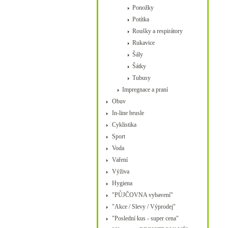
Ponožky
Potítka
Roušky a respirátory
Rukavice
Šály
Šátky
Tubusy
Impregnace a praní
Obuv
In-line brusle
Cyklistika
Sport
Voda
Vaření
Výživa
Hygiena
"PŮJČOVNA vybavení"
"Akce / Slevy / Výprodej"
"Poslední kus - super cena"