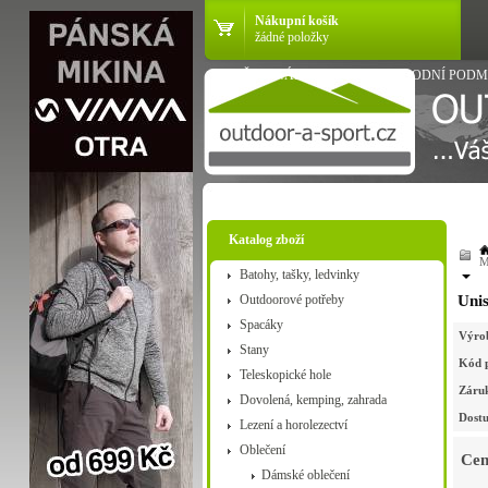
Nákupní košík
žádné položky
VŠE O NÁKUPU
OBCHODNÍ PODM
Katalog zboží
M
Batohy, tašky, ledvinky
Outdoorové potřeby
Unis
Spacáky
Výro
Stany
Kód 
Teleskopické hole
Záru
Dovolená, kemping, zahrada
Dostu
Lezení a horolezectví
Oblečení
Cen
Dámské oblečení