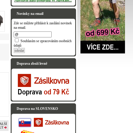
Navštivte naši prodejnu ve Slavičíně...
Novinky na email
Zde se můžete přihlásit k zasílání novinek
na email.
Souhlasím se zpracováním osobních
údajů
odeslat
Doprava zboží levně
Doprava na SLOVENSKO
ALŠÍ
KT