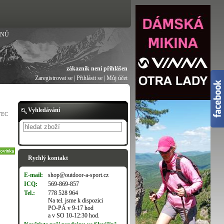
ANŮ
zákazník není přihlášen
Zaregistrovat se
|
Přihlásit se
|
Můj účet
Vyhledávání
TEC
Hledat
Rychlý kontakt
E-mail:
shop@outdoor-a-sport.cz
ICQ:
569-869-857
Tel.:
778 528 964
Na tel. jsme k dispozici
PO-PÁ v 9-17 hod
a v SO 10-12:30 hod.