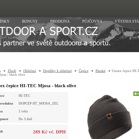
ÍNKY
BONUSY
PRODEJNA
PŮJČOVNA
VÝSTAVA ST
Zboží
Oblečení
Doplňky k oblečení
Čepice
Pánské
Unisex čepice HI-
josa - black olive
ex čepice HI-TEC Mjosa - black olive
bce
HI-TEC
produktu
DOPCEP HT_MJOSA_ZEL
ka
2 roky
pnost
Do 3 dnů
a
289 Kč vč. DPH