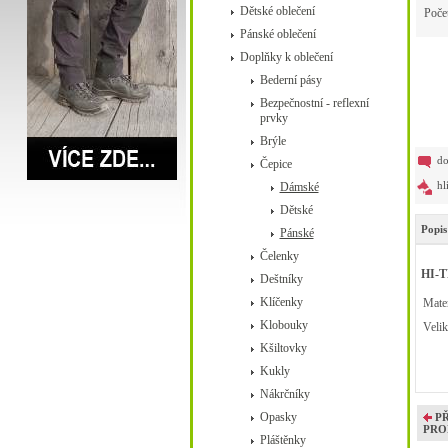
Dětské oblečení
Poče
Pánské oblečení
Doplňky k oblečení
Bederní pásy
Bezpečnostní - reflexní
prvky
Brýle
do
Čepice
hl
Dámské
Dětské
Popis
Pánské
Čelenky
HI-T
Deštníky
Klíčenky
Mater
Klobouky
Velik
Kšiltovky
Kukly
Nákrčníky
Opasky
P
PRO
Pláštěnky