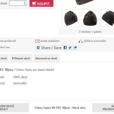
t kusů
KOUPIT
3 obrázky v galerii
taz prodavači
poslat známému
přidat k porovnání
ídací pes
 zboží
Příbuzné zboží
Alternativní zboží
EC Mjosa -
Unisex
čepice pro zimní období.
iál:
100% akryl
osti:
univerzální
ŘEDCHOZÍ
D
Unisex čepice HI-TEC Mjosa - black olive
DUKT
PRODU