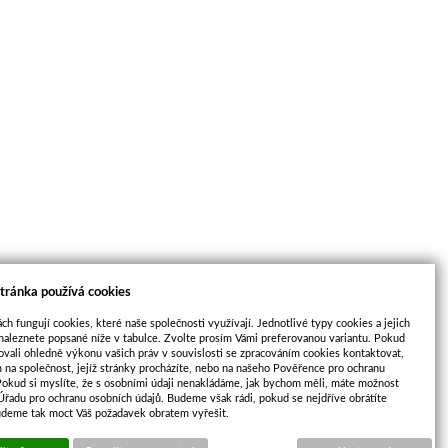
tránka používá cookies
ch fungují cookies, které naše společnosti využívají. Jednotlivé typy cookies a jejich
naleznete popsané níže v tabulce. Zvolte prosím Vámi preferovanou variantu. Pokud
ovali ohledně výkonu vašich práv v souvislosti se zpracováním cookies kontaktovat,
m na společnost, jejíž stránky procházíte, nebo na našeho Pověřence pro ochranu
Pokud si myslíte, že s osobními údaji nenakládáme, jak bychom měli, máte možnost
2.12
 Úřadu pro ochranu osobních údajů. Budeme však rádi, pokud se nejdříve obrátíte
udeme tak moct Váš požadavek obratem vyřešit.