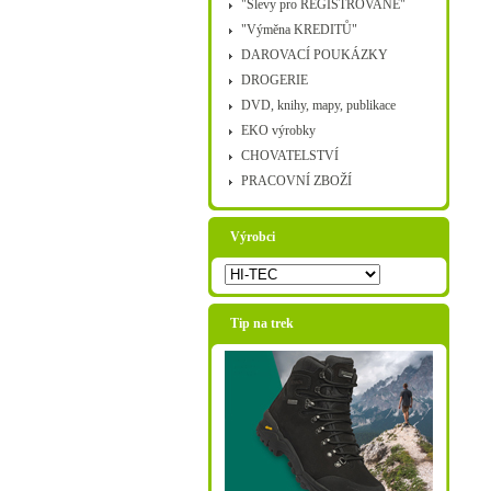
"Slevy pro REGISTROVANÉ"
"Výměna KREDITŮ"
DAROVACÍ POUKÁZKY
DROGERIE
DVD, knihy, mapy, publikace
EKO výrobky
CHOVATELSTVÍ
PRACOVNÍ ZBOŽÍ
Výrobci
Tip na trek