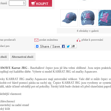
t kusů
KOUPIT
4 obrázky v galerii
taz prodavači
poslat známému
přidat k porovnání
ídací pes
 zboží
Alternativní zboží
AWAVE Karrat JRG
-
Baseballové čepice jsou již léta velmi oblíbené. Jsou nejen praktick
doplňují styl každého dítěte. Vyberte si model KARRAT JRG od značky Aquawave.
ovky KARRAT JRG značky Aquawave mají univerzální velikost. Vaše dítě si může čepici s
ůsobit své hlavě pomocí pásku na suchý zip. Čepice KARRAT JRG jsou vyrobeny ze synteti
iálů, takže účinně odvádějí pot od pokožky. Široký kšilt bude chránit oči před slunečními paprs
ežitější vlastnosti:
leschnoucí
vitelný na zadní straně
ký kšilt