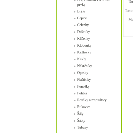
Bezpečnostní - reflexní
Unive
prvky
Techn
Brýle
Čepice
Mater
Čelenky
Deštníky
Klíčenky
Klobouky
Kšiltovky
Kukly
Nákrčníky
Opasky
Pláštěnky
Ponožky
Potítka
Roušky a respirátory
Rukavice
Šály
Šátky
Tubusy