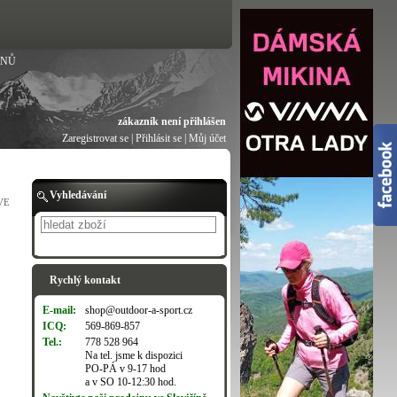
ANŮ
zákazník není přihlášen
Zaregistrovat se
|
Přihlásit se
|
Můj účet
Vyhledávání
VE
Hledat
Rychlý kontakt
E-mail:
shop@outdoor-a-sport.cz
ICQ:
569-869-857
Tel.:
778 528 964
Na tel. jsme k dispozici
PO-PÁ v 9-17 hod
a v SO 10-12:30 hod.