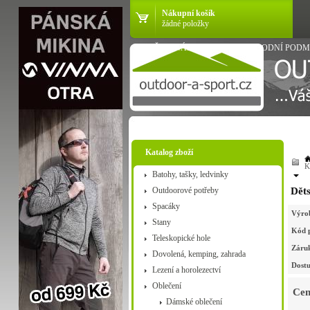
Nákupní košík
žádné položky
VŠE O NÁKUPU
OBCHODNÍ PODM
Katalog zboží
K
Batohy, tašky, ledvinky
Outdoorové potřeby
Dět
Spacáky
Výro
Stany
Kód 
Teleskopické hole
Záru
Dovolená, kemping, zahrada
Dostu
Lezení a horolezectví
Oblečení
Cen
Dámské oblečení