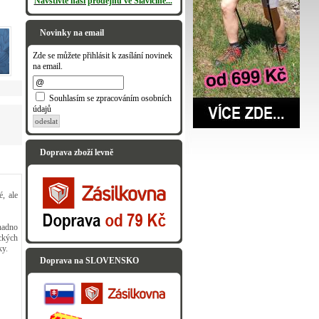
Navštivte naši prodejnu ve Slavičíně...
Novinky na email
Zde se můžete přihlásit k zasílání novinek
na email.
Souhlasím se zpracováním osobních
údajů
odeslat
Doprava zboží levně
é, ale
nadno
ckých
ky.
Doprava na SLOVENSKO