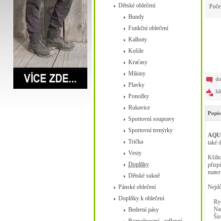
Dětské oblečení
Poče
Bundy
Funkční oblečení
Kalhoty
Košile
Kraťasy
Mikiny
do
Plavky
hl
Ponožky
Rukavice
Popis
Sportovní soupravy
Sportovní trenýrky
AQU
Trička
také 
Vesty
Kšilt
Doplňky
přizp
mater
Dětské sukně
Pánské oblečení
Nejdůl
Doplňky k oblečení
Rych
Nasta
Bederní pásy
Širo