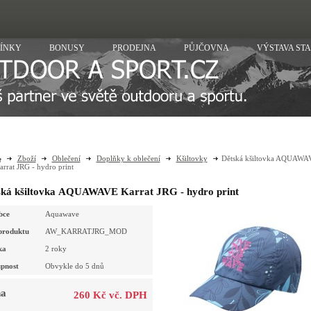
ÍNKY
BONUSY
PRODEJNA
PŮJČOVNA
VÝSTAVA ST
Zboží
Oblečení
Doplňky k oblečení
Kšiltovky
Dětská kšiltovka AQUAWA
arrat JRG - hydro print
ská kšiltovka AQUAWAVE Karrat JRG - hydro print
bce
Aquawave
produktu
AW_KARRATJRG_MOD
ka
2 roky
pnost
Obvykle do 5 dnů
a
260 Kč vč. DPH