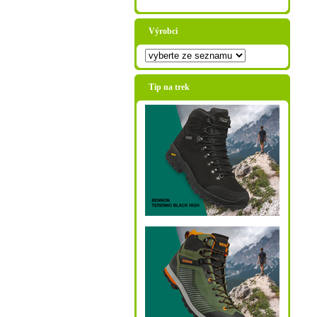
Výrobci
Tip na trek