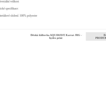
rzální velikost
ické specifikace:
iálové složení: 100% polyester
Dětská kšiltovka AQUAWAVE Karrat JRG -
D
hydro print
PRODU