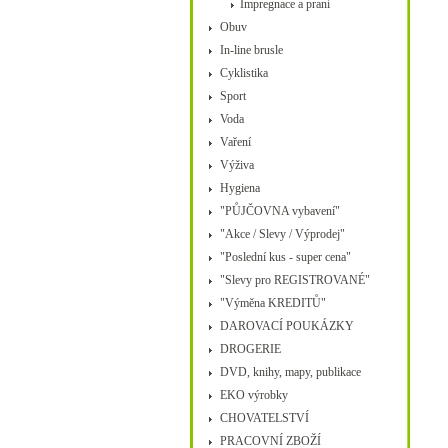
Impregnace a praní
Obuv
In-line brusle
Cyklistika
Sport
Voda
Vaření
Výživa
Hygiena
"PŮJČOVNA vybavení"
"Akce / Slevy / Výprodej"
"Poslední kus - super cena"
"Slevy pro REGISTROVANÉ"
"Výměna KREDITŮ"
DAROVACÍ POUKÁZKY
DROGERIE
DVD, knihy, mapy, publikace
EKO výrobky
CHOVATELSTVÍ
PRACOVNÍ ZBOŽÍ