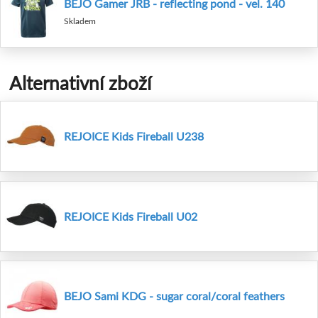
BEJO Gamer JRB - reflecting pond - vel. 140
Skladem
Alternativní zboží
REJOICE Kids Fireball U238
REJOICE Kids Fireball U02
BEJO Sami KDG - sugar coral/coral feathers