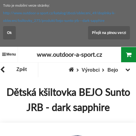
Toto je mobilní verze stránky:
http://www.outdoor-a-sport.cz/katalog/zbozi/obleceni_49/doplnky-k-
obleceni/ksiltovky_275/produkt/bejo-sunto-jrb---dark-sapphire
Ok
Přejít na plnou verzi
www.outdoor-a-sport.cz
Menu
Zpět
Výrobci
Bejo
Dětská kšiltovka BEJO Sunto
JRB - dark sapphire