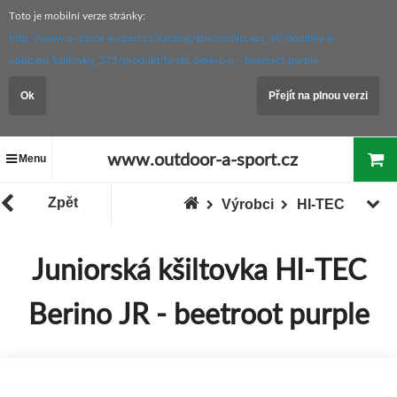
Toto je mobilní verze stránky:
http://www.outdoor-a-sport.cz/katalog/zbozi/obleceni_49/doplnky-k-
obleceni/ksiltovky_275/produkt/hi-tec-berino-jr---beetroot-purple
Ok
Přejít na plnou verzi
www.outdoor-a-sport.cz
Menu
Zpět
Výrobci
HI-TEC
Juniorská kšiltovka HI-TEC
Berino JR - beetroot purple