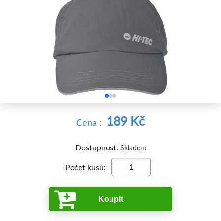


189 Kč
Cena :
Dostupnost:
Skladem
Počet kusů:
Koupit