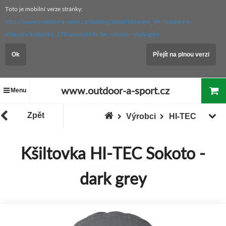
Toto je mobilní verze stránky:
http://www.outdoor-a-sport.cz/katalog/zbozi/obleceni_49/doplnky-k-
obleceni/ksiltovky_275/produkt/hi-tec-sokoto---dark-grey
Ok
Přejít na plnou verzi
www.outdoor-a-sport.cz
Menu
Zpět
Výrobci
HI-TEC
Kšiltovka HI-TEC Sokoto -
dark grey