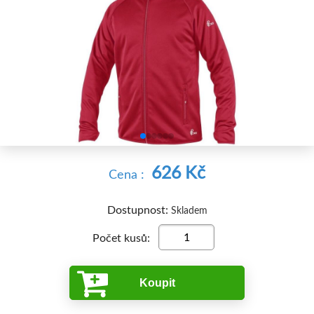


626 Kč
Cena :
Dostupnost:
Skladem
Počet kusů:
Koupit