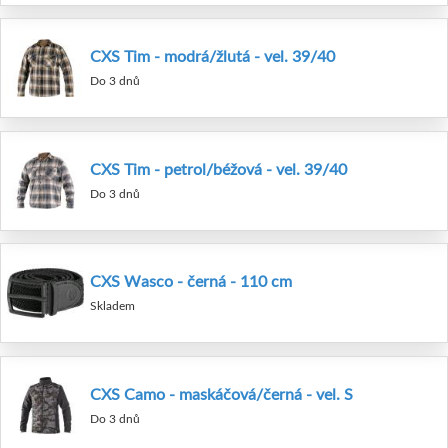
CXS Tim - modrá/žlutá - vel. 39/40
Do 3 dnů
CXS Tim - petrol/béžová - vel. 39/40
Do 3 dnů
CXS Wasco - černá - 110 cm
Skladem
CXS Camo - maskáčová/černá - vel. S
Do 3 dnů