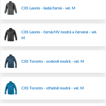
CXS Leonis - šedá/černá - vel. M
CXS Leonis - černá/HV modrá a červená - vel.
M
CXS Toronto - ocelově modrá - vel. M
CXS Toronto - středně modrá - vel. M