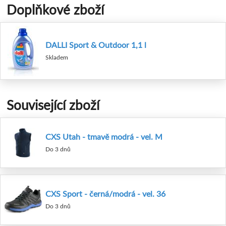
Doplňkové zboží
DALLI Sport & Outdoor 1,1 l
Skladem
Související zboží
CXS Utah - tmavě modrá - vel. M
Do 3 dnů
CXS Sport - černá/modrá - vel. 36
Do 3 dnů