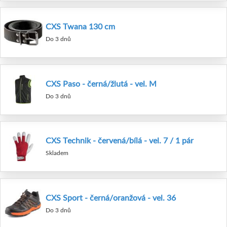
CXS Twana 130 cm
Do 3 dnů
CXS Paso - černá/žlutá - vel. M
Do 3 dnů
CXS Technik - červená/bílá - vel. 7 / 1 pár
Skladem
CXS Sport - černá/oranžová - vel. 36
Do 3 dnů