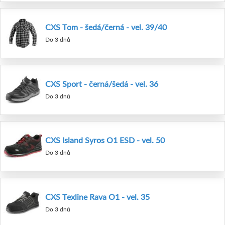
CXS Tom - šedá/černá - vel. 39/40
Do 3 dnů
CXS Sport - černá/šedá - vel. 36
Do 3 dnů
CXS Island Syros O1 ESD - vel. 50
Do 3 dnů
CXS Texline Rava O1 - vel. 35
Do 3 dnů