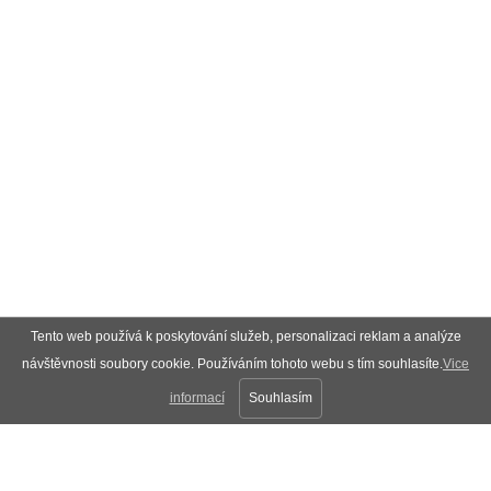
Tento web používá k poskytování služeb, personalizaci reklam a analýze
návštěvnosti soubory cookie. Používáním tohoto webu s tím souhlasíte.
Vice
informací
Souhlasím