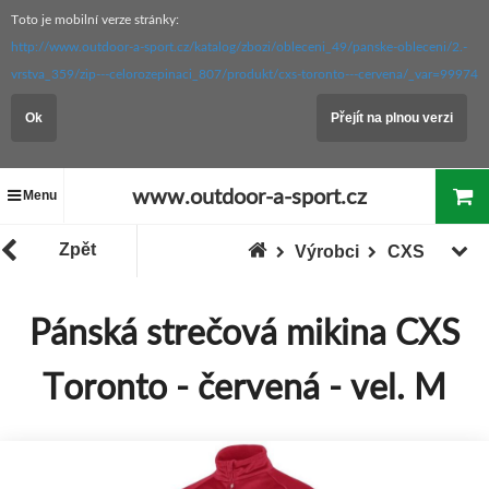
Toto je mobilní verze stránky:
http://www.outdoor-a-sport.cz/katalog/zbozi/obleceni_49/panske-obleceni/2.-
vrstva_359/zip---celorozepinaci_807/produkt/cxs-toronto---cervena/_var=99974
Ok
Přejít na plnou verzi
www.outdoor-a-sport.cz
Menu
Zpět
Výrobci
CXS
Pánská strečová mikina CXS
Toronto - červená - vel. M