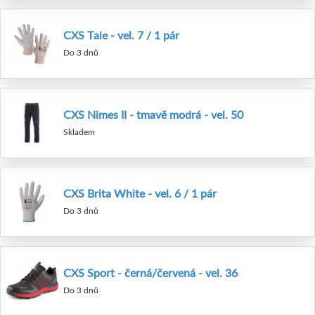
CXS Tale - vel. 7 / 1 pár
Do 3 dnů
CXS Nimes II - tmavě modrá - vel. 50
Skladem
CXS Brita White - vel. 6 / 1 pár
Do 3 dnů
CXS Sport - černá/červená - vel. 36
Do 3 dnů