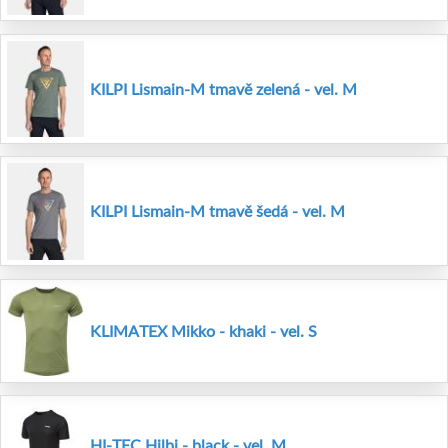
KILPI Lismain-M tmavě zelená - vel. M
KILPI Lismain-M tmavě šedá - vel. M
KLIMATEX Mikko - khaki - vel. S
HI-TEC Hilbi - black - vel. M