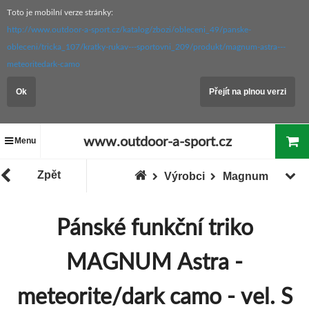
Toto je mobilní verze stránky:
http://www.outdoor-a-sport.cz/katalog/zbozi/obleceni_49/panske-
obleceni/tricka_107/kratky-rukav---sportovni_209/produkt/magnum-astra---
meteoritedark-camo
Ok
Přejít na plnou verzi
www.outdoor-a-sport.cz
Menu
Zpět
Výrobci
Magnum
Pánské funkční triko
MAGNUM Astra -
meteorite/dark camo - vel. S