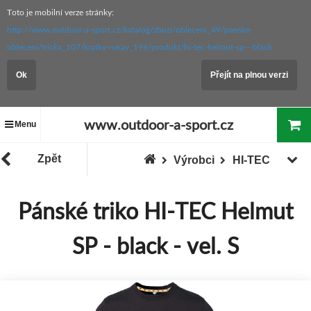
Toto je mobilní verze stránky:
http://www.outdoor-a-sport.cz/katalog/zbozi/obleceni_49/panske-
obleceni/tricka_107/kratky-rukav_196/produkt/hi-tec-helmut-sp---black
Ok
Přejít na plnou verzi
www.outdoor-a-sport.cz
Menu
Zpět
Výrobci
HI-TEC
Pánské triko HI-TEC Helmut
SP - black - vel. S