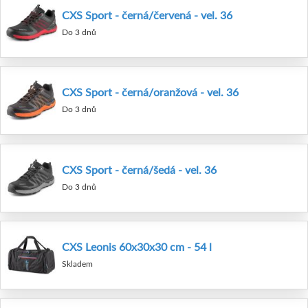
CXS Sport - černá/červená - vel. 36
Do 3 dnů
CXS Sport - černá/oranžová - vel. 36
Do 3 dnů
CXS Sport - černá/šedá - vel. 36
Do 3 dnů
CXS Leonis 60x30x30 cm - 54 l
Skladem