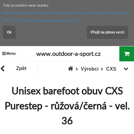
Toto je mobilní verze stránky:
http://www.outdoor-a-sport.cz/katalog/zbozi/obuv_234/damska_255/outdoor-
nizka_270/produkt/cxs-purestep---ruzovacerna
Ok
Přejít na plnou verzi
www.outdoor-a-sport.cz
Menu
Zpět
Výrobci
CXS
Unisex barefoot obuv CXS
Purestep - růžová/černá - vel.
36