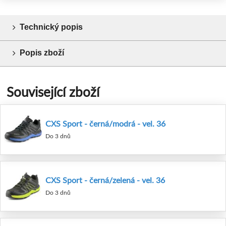
Technický popis
Popis zboží
Související zboží
CXS Sport - černá/modrá - vel. 36
Do 3 dnů
CXS Sport - černá/zelená - vel. 36
Do 3 dnů