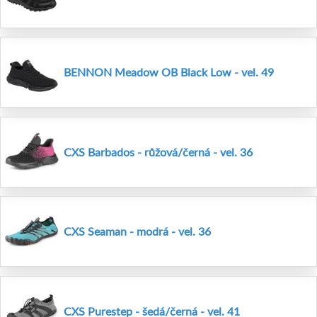
BENNON Meadow OB Black Low - vel. 49
CXS Barbados - růžová/černá - vel. 36
CXS Seaman - modrá - vel. 36
CXS Purestep - šedá/černá - vel. 41