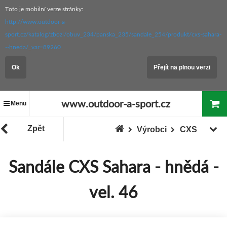
Toto je mobilní verze stránky:
http://www.outdoor-a-
sport.cz/katalog/zbozi/obuv_234/panska_235/sandale_254/produkt/cxs-sahara-
--hneda/_var=89260
Ok
Přejít na plnou verzi
www.outdoor-a-sport.cz
Menu
Zpět
Výrobci
CXS
Sandále CXS Sahara - hnědá -
vel. 46