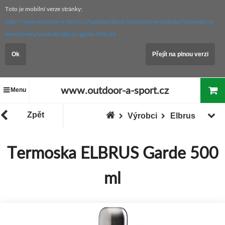
Toto je mobilní verze stránky:
http://www.outdoor-a-sport.cz/katalog/zbozi/outdoorove-potreby/termosky-a-
termohrnky/produkt/elbrus-garde-500-ml
Ok
Přejít na plnou verzi
www.outdoor-a-sport.cz
Menu
Zpět
Výrobci
Elbrus
Termoska ELBRUS Garde 500
ml