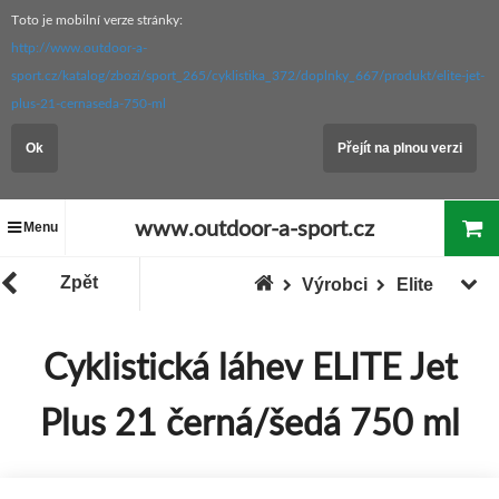
Toto je mobilní verze stránky:
http://www.outdoor-a-
sport.cz/katalog/zbozi/sport_265/cyklistika_372/doplnky_667/produkt/elite-jet-
plus-21-cernaseda-750-ml
Ok
Přejít na plnou verzi
www.outdoor-a-sport.cz
Menu
Zpět
Výrobci
Elite
Cyklistická láhev ELITE Jet
Plus 21 černá/šedá 750 ml