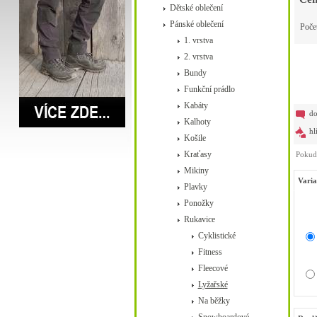
Dětské oblečení
Pánské oblečení
Poče
1. vrstva
2. vrstva
Bundy
Funkční prádlo
Kabáty
do
Kalhoty
hl
Košile
Kraťasy
Pokud 
Mikiny
Varia
Plavky
Ponožky
Rukavice
Cyklistické
Fitness
Fleecové
Lyžařské
Na běžky