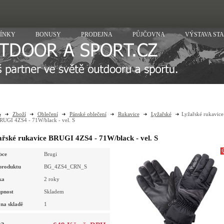
ÍNKY
BONUSY
PRODEJNA
PŮJČOVNA
VÝSTAVA ST
Zboží
Oblečení
Pánské oblečení
Rukavice
Lyžařské
Lyžařské rukavice
RUGI 4ZS4 - 71W/black - vel. S
řské rukavice BRUGI 4ZS4 - 71W/black - vel. S
bce
Brugi
produktu
BG_4ZS4_CRN_S
ka
2 roky
pnost
Skladem
na skladě
1
a