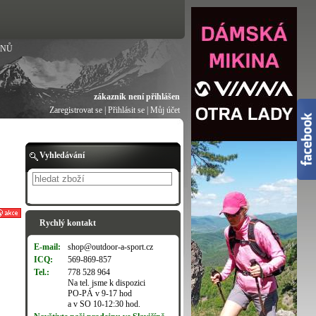
ANŮ
zákazník není přihlášen
Zaregistrovat se
|
Přihlásit se
|
Můj účet
Vyhledávání
Hledat
Rychlý kontakt
E-mail:
shop@outdoor-a-sport.cz
ICQ:
569-869-857
Tel.:
778 528 964
Na tel. jsme k dispozici
PO-PÁ v 9-17 hod
a v SO 10-12:30 hod.