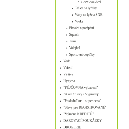
Snowboardové
Tašky na lyžáky
Vaky na lyže a SNB
Vosky
Plavání a potápění
Squash
Tenis
Volejbal
Sportovní doplňky
Voda
Vaření
Výživa
Hygiena
"PŮJČOVNA vybavení"
"Akce / Slevy / Výprodej"
"Poslední kus - super cena"
"Slevy pro REGISTROVANÉ"
"Výměna KREDITŮ"
DAROVACÍ POUKÁZKY
DROGERIE