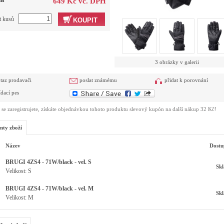
649 Kč vč. DPH
t kusů
KOUPIT
3 obrázky v galerii
taz prodavači
poslat známému
přidat k porovnání
ídací pes
se zaregistrujete, získáte objednávkou tohoto produktu slevový kupón na další nákup 32 Kč!
nty zboží
Název
Dostu
BRUGI 4ZS4 - 71W/black - vel. S
Sk
Velikost: S
BRUGI 4ZS4 - 71W/black - vel. M
Sk
Velikost: M