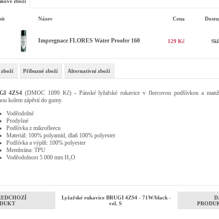
kové zboží
it
Název
Cena
Dostu
Impregnace FLORES Water Proofer 160
129 Kč
Sk
 zboží
Příbuzné zboží
Alternativní zboží
GI 4ZS4
(DMOC 1099 Kč)
-
Pánské lyžařské rukavice v fleecovou podšívkou a manž
nou kolem zápěstí do gumy.
Voděodolné
Prodyšné
Podšívka z mikrofleecu
Materiál: 100% polyamid, dlaň 100% polyester
Podšívka a výplň: 100% polyester
Membrána: TPU
Voděodolnost 5 000 mm H₂O
ŘEDCHOZÍ
Lyžařské rukavice BRUGI 4ZS4 - 71W/black -
D
DUKT
vel. S
PRODU