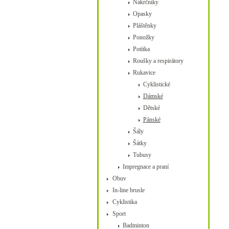
Nákrčníky
Opasky
Pláštěnky
Ponožky
Potítka
Roušky a respirátory
Rukavice
Cyklistické
Dámské
Dětské
Pánské
Šály
Šátky
Tubusy
Impregnace a praní
Obuv
In-line brusle
Cyklistika
Sport
Badminton