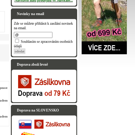
Navštivte naši prodejnu ve Slavičíně...
Novinky na email
Zde se můžete přihlásit k zasílání novinek
na email.
Souhlasím se zpracováním osobních
údajů
odeslat
Doprava zboží levně
pnost
ladem
Doprava na SLOVENSKO
ladem