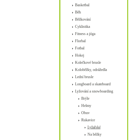
Basketbal
Běh
Běžkování
Cyklistika
Fitness a jóga
Florbal
Fotbal
Hokej
Kolečkové brusle
Koloběžky, odrážedla
Lední brusle
Longboard a skateboard
Lyžování a snowboarding
Brýle
Helmy
Obuv
Rukavice
Lyžařské
Na běžky