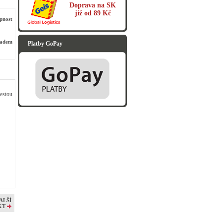
Doprava na SK
již od 89 Kč
pnost
ladem
Platby GoPay
estou
ALŠÍ
KT