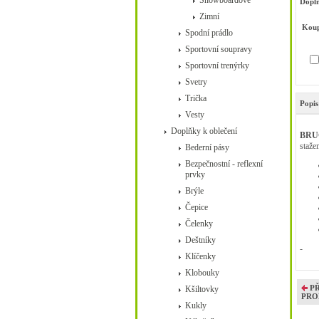
Snowboardové
Doplň
Zimní
Koup
Spodní prádlo
Sportovní soupravy
Sportovní trenýrky
Svetry
Trička
Popis
Vesty
Doplňky k oblečení
BRU
staže
Bederní pásy
Bezpečnostní - reflexní
prvky
Brýle
Čepice
Čelenky
Deštníky
-
Klíčenky
Klobouky
P
Kšiltovky
PRO
Kukly