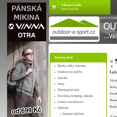
Nákupní košík
žádné položky
VŠE O NÁKUPU
OBCHODNÍ PODM
Katalog zboží
B
Batohy, tašky, ledvinky
Outdoorové potřeby
Lyža
Spacáky
Výro
Stany
Kód 
Teleskopické hole
Záru
Dovolená, kemping, zahrada
Dostu
Lezení a horolezectví
Kusů 
Oblečení
Dámské oblečení
Cen