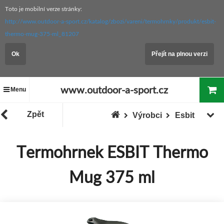
Toto je mobilní verze stránky:
http://www.outdoor-a-sport.cz/katalog/zbozi/vareni/termohrnky/produkt/esbit-
thermo-mug-375-ml_81207
Ok
Přejít na plnou verzi
www.outdoor-a-sport.cz
Menu
Zpět
Výrobci
Esbit
Termohrnek ESBIT Thermo
Mug 375 ml