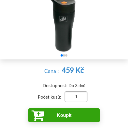


459 Kč
Cena :
Dostupnost:
Do 3 dnů
Počet kusů:
Koupit