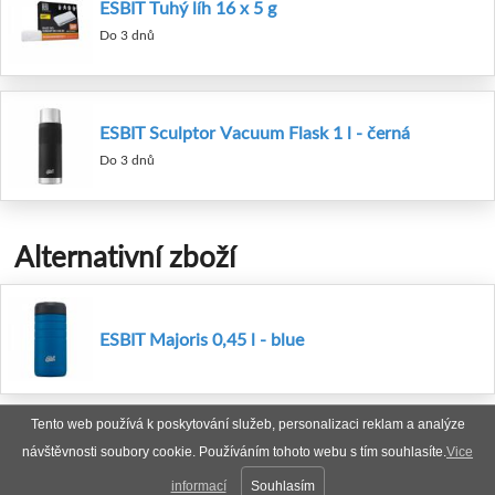
ESBIT Tuhý líh 16 x 5 g
Do 3 dnů
ESBIT Sculptor Vacuum Flask 1 l - černá
Do 3 dnů
Alternativní zboží
ESBIT Majoris 0,45 l - blue
Tento web používá k poskytování služeb, personalizaci reklam a analýze
návštěvnosti soubory cookie. Používáním tohoto webu s tím souhlasíte.
Vice
informací
Souhlasím