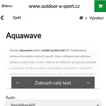
www.outdoor-a-sport.cz
Menu
Zpět
Výrobci
Aquawave
Značka
Aquawave
patřící
polské společnosti
MS Trademark je
určena milovníkům vodních sportů. Velmi oblíbená mezi příznivci
plavání a odpočinku u vody, kteří si cení oblečení spojujícího pohodlí
a výraznost. Značka si klade za cíl dodávání pohodlných výrobků s
atraktivním designem a za přístupnou cenu. Při tvorbě dalších kolekcí
sází na pestré barvy a efektní design. V nabídce značky lze najít
Zobrazit celý text
pánské, dámské a dětské
boty k vodě,
plavky, trička, šortky
a
příslušenství:
koupací čepice, sluneční brýle
nebo
plavecké brýle.
Řadit:
Martes Sport Sp. z o.o., 43-300 Bielsko-Biała, ul. Malowany Dworek 115,