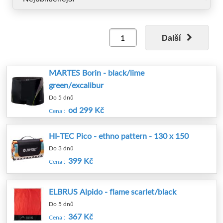
Polsko, mail: info_cz@martessport.eu.
Další
MARTES Borin - black/lime
green/excalibur
Do 5 dnů
od 299 Kč
Cena :
HI-TEC Pico - ethno pattern - 130 x 150
Do 3 dnů
399 Kč
Cena :
ELBRUS Alpido - flame scarlet/black
Do 5 dnů
367 Kč
Cena :