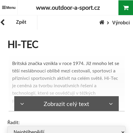
www.outdoor-a-sport.cz
Menu
Zpět
Výrobci
HI-TEC
Britská značka vznikla v roce 1974. Již mnoho let se
těší neslábnoucí oblibě mezi cestovali, sportovci a
příznivci sportovních aktivit na celém světě. Hi-Tec
je ceněná za tvorbu inovativních řešení a
technologií, které se osvědčují v těžkých
podmínkách a zaručují maximální pohodlí. Široká
Zobrazit celý text
škála výrobků značky se používá také jako pohodlné
oblečení pro všední dny.
Řadit:
Martes Sport Sp. z o.o., 43-300 Bielsko-Biała, ul.