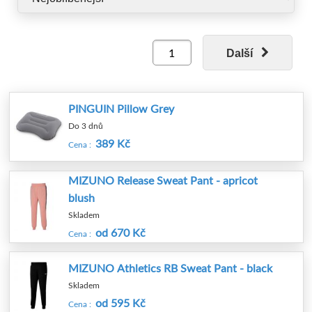
Malowany Dworek 115, Polsko, mail:
info_cz@martessport.eu.
Další
PINGUIN Pillow Grey
Do 3 dnů
389 Kč
Cena :
MIZUNO Release Sweat Pant - apricot
blush
Skladem
od 670 Kč
Cena :
MIZUNO Athletics RB Sweat Pant - black
Skladem
od 595 Kč
Cena :