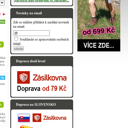
Navštivte naši prodejnu ve Slavičíně...
Novinky na email
í
▶
Zde se můžete přihlásit k zasílání novinek
na email.
Souhlasím se zpracováním osobních
údajů
t
odeslat
hká
Doprava zboží levně
psy.
zvu.
trem
pine
t
Doprava na SLOVENSKO
icky
rect
riálu
amáž