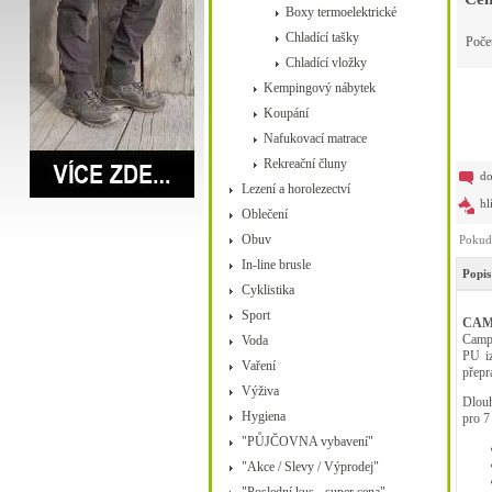
Boxy termoelektrické
Chladící tašky
Poče
Chladící vložky
Kempingový nábytek
Koupání
Nafukovací matrace
Rekreační čluny
do
Lezení a horolezectví
hl
Oblečení
Obuv
Pokud 
In-line brusle
Popis
Cyklistika
Sport
CAM
Campi
Voda
PU iz
Vaření
přepr
Výživa
Dlouho
Hygiena
pro 7 
"PŮJČOVNA vybavení"
"Akce / Slevy / Výprodej"