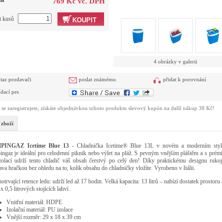
769 Kč vč. DPH
t kusů
KOUPIT
4 obrázky v galerii
taz prodavači
poslat známému
přidat k porovnání
ídací pes
se zaregistrujete, získáte objednávkou tohoto produktu slevový kupón na další nákup 38 Kč!
 zboží
PINGAZ Icetime Blue 13
- Chladnička Icetime® Blue 13L v novém a moderním sty
ngaz je ideální pro celodenní piknik nebo výlet na pláž. S pevným vnějším pláštěm a s prém
olací udrží tento chladič váš obsah čerstvý po celý den! Díky praktickému designu rukoje
ava hračkou bez ohledu na to, kolik obsahu do chladničky vložíte. Vyrobeno v Itálii.
trvající retence ledu: udrží led až 17 hodin. Velká kapacita: 13 litrů – nabízí dostatek prostoru 
x 0,5 litrových stojících lahví.
Vnitřní materiál:
HDPE
Izolační materiál:
PU izolace
Vnější rozměr:
29 x 18 x 39 cm