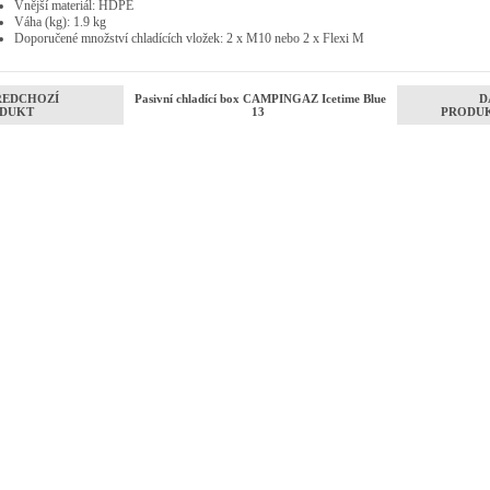
Vnější materiál:
HDPE
Váha (kg):
1.9 kg
Doporučené množství chladících vložek: 2 x M10 nebo 2 x Flexi M
ŘEDCHOZÍ
Pasivní chladící box CAMPINGAZ Icetime Blue
D
DUKT
13
PRODU