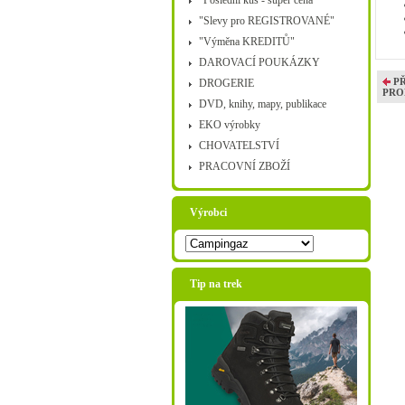
"Poslední kus - super cena"
"Slevy pro REGISTROVANÉ"
"Výměna KREDITŮ"
DAROVACÍ POUKÁZKY
P
DROGERIE
PRO
DVD, knihy, mapy, publikace
EKO výrobky
CHOVATELSTVÍ
PRACOVNÍ ZBOŽÍ
Výrobci
Tip na trek