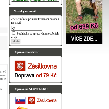
Navštivte naši prodejnu ve Slavičíně...
Novinky na email
Zde se můžete přihlásit k zasílání novinek
na email.
Souhlasím se zpracováním osobních
údajů
odeslat
Doprava zboží levně
lu od
iovou
ti je
Doprava na SLOVENSKO
až