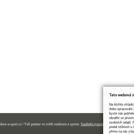
Tato webová s
Na těchto stránká
dobu zpracování 
byste nás potřeb
obraťte se prosí
osobních údajů. 
door-a-sport.cz / Váš partner ve světě outdooru a sportu.
Sunlight systems
-
e-shop
Sun-shop 
podat stížnost u
přímo na nás a b