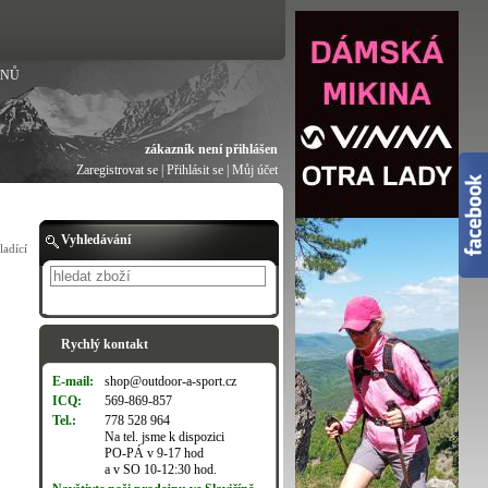
ANŮ
zákazník není přihlášen
Zaregistrovat se
|
Přihlásit se
|
Můj účet
Vyhledávání
ladící
Hledat
Rychlý kontakt
E-mail:
shop@outdoor-a-sport.cz
ICQ:
569-869-857
Tel.:
778 528 964
Na tel. jsme k dispozici
PO-PÁ v 9-17 hod
a v SO 10-12:30 hod.