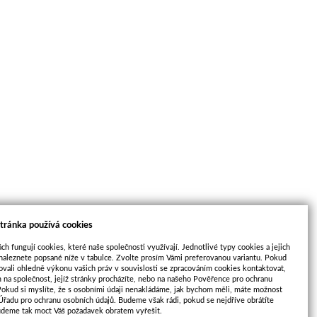
tránka používá cookies
ch fungují cookies, které naše společnosti využívají. Jednotlivé typy cookies a jejich
naleznete popsané níže v tabulce. Zvolte prosím Vámi preferovanou variantu. Pokud
ovali ohledně výkonu vašich práv v souvislosti se zpracováním cookies kontaktovat,
m na společnost, jejíž stránky procházíte, nebo na našeho Pověřence pro ochranu
Pokud si myslíte, že s osobními údaji nenakládáme, jak bychom měli, máte možnost
2.12
 Úřadu pro ochranu osobních údajů. Budeme však rádi, pokud se nejdříve obrátíte
udeme tak moct Váš požadavek obratem vyřešit.