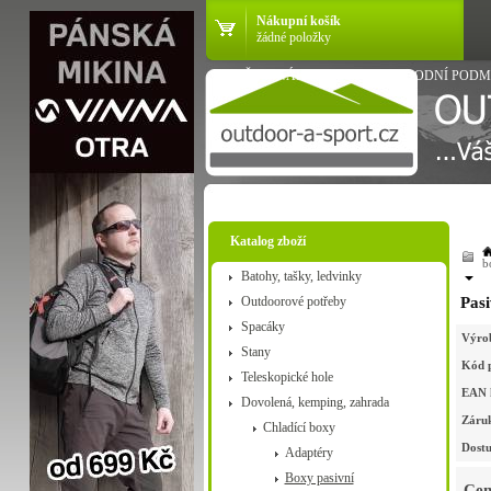
Nákupní košík
žádné položky
VŠE O NÁKUPU
OBCHODNÍ PODM
Katalog zboží
b
Batohy, tašky, ledvinky
Outdoorové potřeby
Pas
Spacáky
Výro
Stany
Kód 
Teleskopické hole
EAN 
Dovolená, kemping, zahrada
Záru
Chladící boxy
Dostu
Adaptéry
Boxy pasivní
Cen