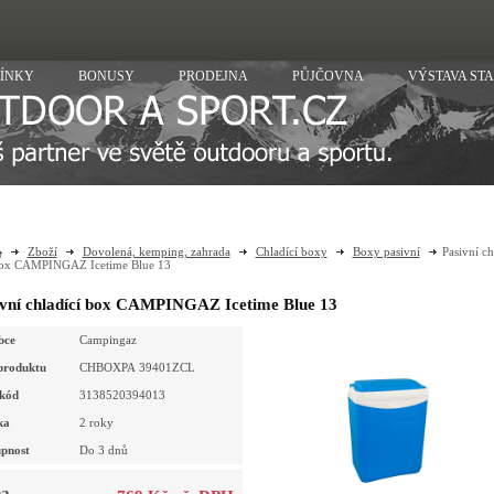
ÍNKY
BONUSY
PRODEJNA
PŮJČOVNA
VÝSTAVA ST
Zboží
Dovolená, kemping, zahrada
Chladící boxy
Boxy pasivní
Pasivní ch
ox CAMPINGAZ Icetime Blue 13
ivní chladící box CAMPINGAZ Icetime Blue 13
bce
Campingaz
produktu
CHBOXPA 39401ZCL
kód
3138520394013
ka
2 roky
pnost
Do 3 dnů
a