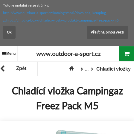
Toto je mobilní verze stránky:
http://www.outdoor-a-sport.cz/katalog/zbozi/dovolena,-kemping,-
zahrada/chladici-boxy/chladici-vlozky/produkt/campingaz-freez-pack-m5
Ok
Přejít na plnou verzi
www.outdoor-a-sport.cz
Menu
Zpět
Chladící vložky
...
Chladící boxy
Chladící vložka Campingaz
Zboží
Dovolená, kemping, zahrada
Freez Pack M5