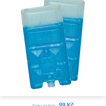
99 Kč
Cena
za bal
: