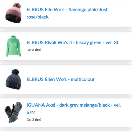
ELBRUS Elin Wo's - flamingo pink/dust
rose/black
ELBRUS Rivoli Wo's II - biscay green - vel. XL
Do 3 dnů
ELBRUS Ellen Wo's - multicolour
IGUANA Axel - dark grey melange/black - vel.
S/M
Do 5 dnů