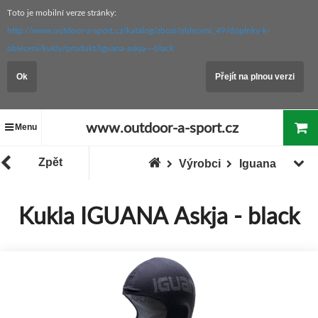
Toto je mobilní verze stránky:
http://www.outdoor-a-sport.cz/katalog/zbozi/obleceni_49/doplnky-k-
obleceni/kukly/produkt/iguana-askja---black
Ok
Přejít na plnou verzi
www.outdoor-a-sport.cz
Menu
Zpět
Výrobci
Iguana
Kukla IGUANA Askja - black