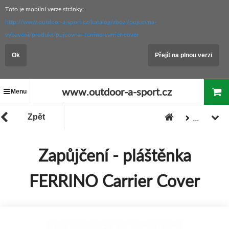
Toto je mobilní verze stránky:
http://www.outdoor-a-sport.cz/katalog/zbozi/pujcovna-
vybaveni/produkt/pujcovna--ferrino-carrier-cover
Ok
Přejít na plnou verzi
www.outdoor-a-sport.cz
Menu
Zpět
...
Zboží
"PŮJČOVNA vybavení"
Zapůjčení - pláštěnka
FERRINO Carrier Cover