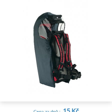
15 Kč
Cena
za dnů
: