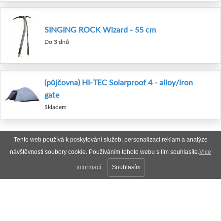
SINGING ROCK Wizard - 55 cm
Do 3 dnů
(půjčovna) HI-TEC Solarproof 4 - alloy/iron
gate
Skladem
Tento web používá k poskytování služeb, personalizaci reklam a analýze
návštěvnosti soubory cookie. Používáním tohoto webu s tím souhlasíte.
Vice
informací
Souhlasím