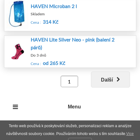
HAVEN Microban 2 l
Skladem
314 Kč
Cena :
HAVEN Lite Silver Neo - pink (balení 2
párů)
Do 3 dnů
od 265 Kč
Cena :
Další
Menu
Tento web používá k poskytování služeb, personalizaci reklam a analýze
návštěvnosti soubory cookie. Používáním tohoto webu s tím souhlasíte.
Vice