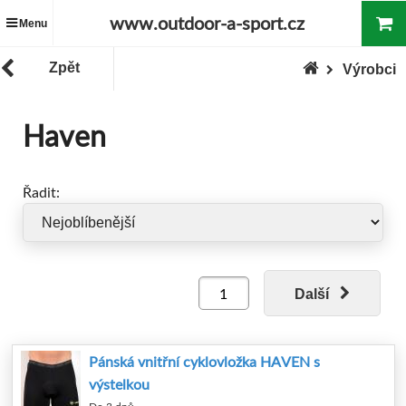
www.outdoor-a-sport.cz
Menu
Zpět
Výrobci
Haven
Řadit:
Další
Pánská vnitřní cyklovložka HAVEN s
výstelkou