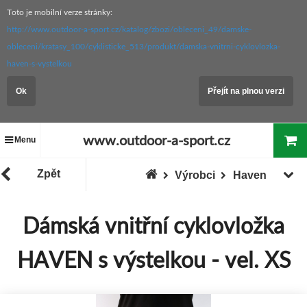
Toto je mobilní verze stránky:
http://www.outdoor-a-sport.cz/katalog/zbozi/obleceni_49/damske-
obleceni/kratasy_100/cyklisticke_513/produkt/damska-vnitrni-cyklovlozka-
haven-s-vystelkou
Ok
Přejít na plnou verzi
www.outdoor-a-sport.cz
Menu
Zpět
Výrobci
Haven
Dámská vnitřní cyklovložka
HAVEN s výstelkou - vel. XS