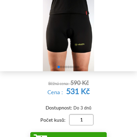


590 Kč
Běžná cena:
531 Kč
Cena :
Dostupnost:
Do 3 dnů
Počet kusů: