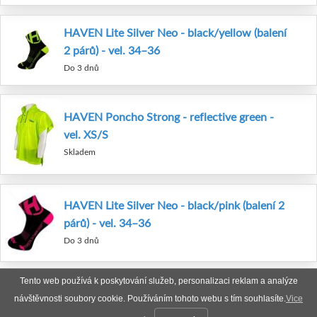
HAVEN Lite Silver Neo - black/yellow (balení
2 párů) - vel. 34–36
Do 3 dnů
HAVEN Poncho Strong - reflective green -
vel. XS/S
Skladem
HAVEN Lite Silver Neo - black/pink (balení 2
párů) - vel. 34–36
Do 3 dnů
Tento web používá k poskytování služeb, personalizaci reklam a analýze
návštěvnosti soubory cookie. Používáním tohoto webu s tím souhlasíte.
Vice