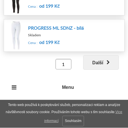
od 199 Kč
Cena :
PROGRESS ML SDNZ - bílá
Skladem
od 199 Kč
Cena :
Další
Menu
Tento web používá k poskytování služeb, personalizaci reklam a analýze
návštěvnosti soubory cookie. Používáním tohoto webu s tím souhlasíte.
Vice
informací
Souhlasím