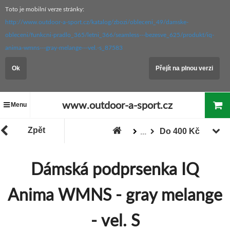
Toto je mobilní verze stránky:
http://www.outdoor-a-sport.cz/katalog/zbozi/obleceni_49/damske-
obleceni/funkcni-pradlo_365/letni_366/seamless---bezesve_625/produkt/iq-
anima-wmns---gray-melange---vel.-s_87583
Ok
Přejít na plnou verzi
www.outdoor-a-sport.cz
Menu
Zpět
Do 400 Kč
...
Zboží
"Akce / Slevy / Výprodej"
Dámská podprsenka IQ
Anima WMNS - gray melange
- vel. S