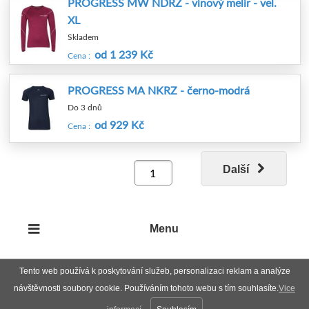
PROGRESS MW NDRZ - vínový melír - vel.
XL
Skladem
od 1 239 Kč
Cena :
PROGRESS MA NKRZ - černo-modrá
Do 3 dnů
od 929 Kč
Cena :
Další
Menu
Tento web používá k poskytování služeb, personalizaci reklam a analýze
návštěvnosti soubory cookie. Používáním tohoto webu s tím souhlasíte.
Vice