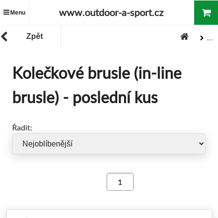
www.outdoor-a-sport.cz
Menu
Zpět
...
Zboží
"Poslední kus - super cena"
Kolečkové brusle (in-line
brusle) - poslední kus
Řadit: