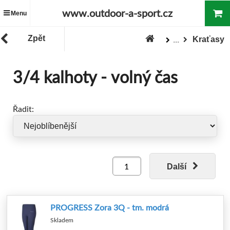
www.outdoor-a-sport.cz
Menu
Zpět
Kraťasy
...
Oblečení
Dámské oblečení
3/4 kalhoty - volný čas
Zboží
Řadit:
Další
PROGRESS Zora 3Q - tm. modrá
Skladem