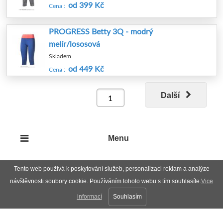
od 399 Kč
Cena :
PROGRESS Betty 3Q - modrý
melír/lososová
Skladem
od 449 Kč
Cena :
Další
Menu
Tento web používá k poskytování služeb, personalizaci reklam a analýze
návštěvnosti soubory cookie. Používáním tohoto webu s tím souhlasíte.
Vice
informací
Souhlasím