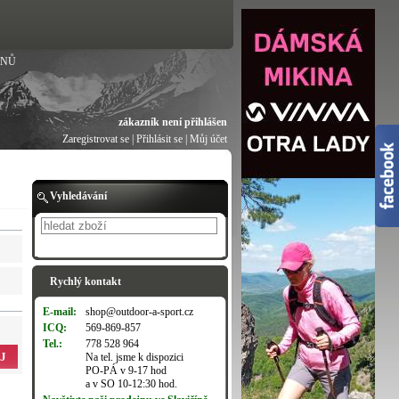
ANŮ
zákazník není přihlášen
Zaregistrovat se
|
Přihlásit se
|
Můj účet
Vyhledávání
Hledat
Rychlý kontakt
E-mail:
shop@outdoor-a-sport.cz
ICQ:
569-869-857
Tel.:
778 528 964
J
Na tel. jsme k dispozici
PO-PÁ v 9-17 hod
a v SO 10-12:30 hod.