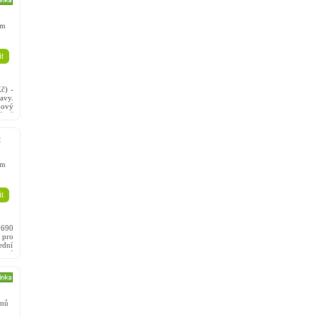
em
t
č) -
avy.
dový
ěrně
t
em
t
690
pro
ední
terý
ink
nů