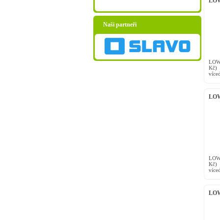
LOW
Naši partneři
LOW
Kč)
více
vstu
rovn
LOW
gree
LOW
Kč)
více
vstu
rovn
LOW