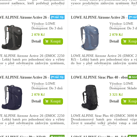
oorové nadšence, kteří potřebují pohodlný
vysoce prodyšným zádovým systémem Air
h pro všední povinnosti i nevšední zážitky.
Lite a dalšími šikovnostmi pro tvé pohodlí
 26 litrů a kapsa na notebook....
venku. Objem 22 l. Výš...
 ALPINE Airzone Active 26 - black
LOWE ALPINE Airzone Active 26 - orion
blue
Výrobce: LOWE
Výrobce: LOWE
ALPINE
ALPINE
Dostupnost:
Do 3 dnů
Dostupnost:
Do 3 d
2 070 Kč
2 070 Kč
Detail
Koupit
Detail
Koupi
 ALPINE Airzone Active 26 (DMOC 2250
LOWE ALPINE Airzone Active 26 (DMOC 
- Lehký batoh pro jednodenní túry a výlety
Kč) - Lehký batoh pro jednodenní túry a vý
or s plně odvětraným zádovým systémem,
do hor s plně odvětraným zádovým systé
stvím šikovných kapes a systémem pro
množstvím šikovných kapes a systémem
í holí. Objem 26 l. Na...
upnutí holí. Objem 26 l. Na...
 ALPINE Airzone Active 26 - navy
LOWE ALPINE Sirac Plus 40 - ebony
Výrobce: LOWE
Výrobce: LOWE
ALPINE
ALPINE
Dostupnost:
Do 3 dnů
Dostupnost:
Sklad
2 070 Kč
3 321 Kč
Detail
Koupit
Detail
Koupi
 ALPINE Airzone Active 26 (DMOC 2250
LOWE ALPINE Sirac Plus 40 (DMOC 3690 K
- Lehký batoh pro jednodenní túry a výlety
Dvoukomorový batoh pro vícedenní výpr
or s plně odvětraným zádovým systémem,
Život ti usnadní velký přední vstup a zá
stvím šikovných kapes a systémem pro
systém Air Contour™ X, který rovnom
í holí. Objem 26 l. Na...
rozloží tíhu nákladu. Objem 40 l....