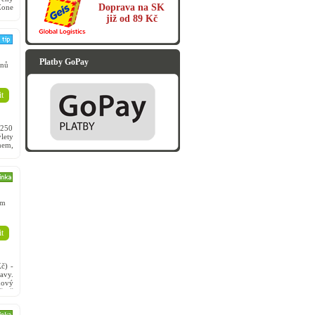
Doprava na SK
Zone
 tam
již od 89 Kč
Platby GoPay
nů
t
2250
lety
mem,
 pro
em
t
č) -
avy.
dový
ěrně