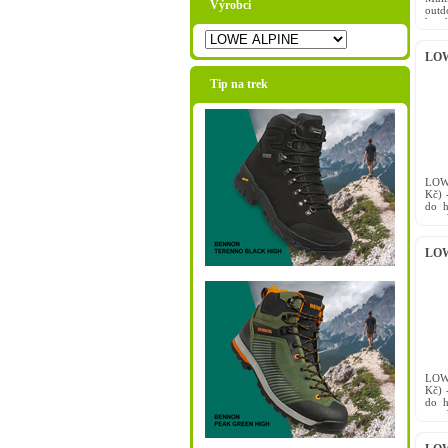
Výrobci
outd
bato
Objem
LOWE
Tip na trek
LOWE
Kč) 
do h
množ
upnut
LOWE
LOWE
Kč) 
do h
množ
upnut