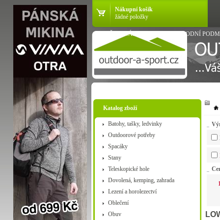
Nákupní košík
žádné položky
VŠE O NÁKUPU
OBCHODNÍ PODM
Katalog zboží
Batohy, tašky, ledvinky
Vý
Outdoorové potřeby
Spacáky
Stany
Teleskopické hole
Ce
Dovolená, kemping, zahrada
Lezení a horolezectví
Oblečení
LOW
Obuv