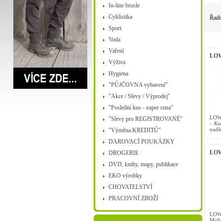
In-line brusle
Cyklistika
Řadi
Sport
Voda
Vaření
LOW
Výživa
Hygiena
"PŮJČOVNA vybavení"
"Akce / Slevy / Výprodej"
"Poslední kus - super cena"
LOW
"Slevy pro REGISTROVANÉ"
- Ko
nadš
"Výměna KREDITŮ"
kopc
DAROVACÍ POUKÁZKY
litrů
LOW
DROGERIE
DVD, knihy, mapy, publikace
EKO výrobky
CHOVATELSTVÍ
PRACOVNÍ ZBOŽÍ
LOW
Mul