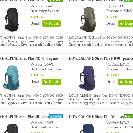
E ALPINE Sirac Plus ND40 - ebony
LOWE ALPINE Sirac Plus 40 - light
khaki/army
Výrobce: LOWE
Výrobce: LOWE
ALPINE
ALPINE
Dostupnost:
Skladem
Dostupnost:
Sklad
3 321 Kč
3 321 Kč
Detail
Koupit
Detail
Koupi
E ALPINE Sirac Plus ND40 (DMOC 3690
LOWE ALPINE Sirac Plus 40 (DMOC 3690 K
 - Dámský dvoukomorový batoh pro
Dvoukomorový batoh pro vícedenní výpr
denní výpravy. Život ti usnadní velký přední
Život ti usnadní velký přední vstup a zá
p a zádový systém Air Contour™ X, který
systém Air Contour™ X, který rovnom
oměrně rozloží tíhu nákladu....
rozloží tíhu nákladu. Objem 40 l....
E ALPINE Sirac Plus ND40 - sagano
LOWE ALPINE Sirac Plus ND40 - patrio
n
blue
Výrobce: LOWE
Výrobce: LOWE
ALPINE
ALPINE
Dostupnost:
Do 3 dnů
Dostupnost:
Sklad
3 321 Kč
3 321 Kč
Detail
Koupit
Detail
Koupi
E ALPINE Sirac Plus ND40 (DMOC 3690
LOWE ALPINE Sirac Plus ND40 (DMOC 3
 - Dámský dvoukomorový batoh pro
Kč) - Dámský dvoukomorový batoh 
denní výpravy. Život ti usnadní velký přední
vícedenní výpravy. Život ti usnadní velký př
p a zádový systém Air Contour™ X, který
vstup a zádový systém Air Contour™ X, k
oměrně rozloží tíhu nákladu....
rovnoměrně rozloží tíhu nákladu....
E ALPINE Sirac Plus 50 - ebony
LOWE ALPINE Sirac Plus 50 - deep ink/
Výrobce: LOWE
Výrobce: LOWE
ALPINE
ALPINE
Dostupnost:
Skladem
Dostupnost:
Do 3 d