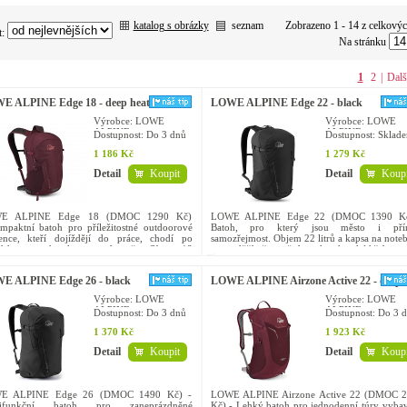
katalog s obrázky
seznam
Zobrazeno 1 - 14 z celkový
t:
Na stránku
1
2
|
Dalš
E ALPINE Edge 18 - deep heather
LOWE ALPINE Edge 22 - black
Výrobce: LOWE
Výrobce: LOWE
ALPINE
ALPINE
Dostupnost:
Do 3 dnů
Dostupnost:
Sklad
1 186 Kč
1 279 Kč
Detail
Koupit
Detail
Koupi
E ALPINE Edge 18 (DMOC 1290 Kč)
LOWE ALPINE Edge 22 (DMOC 1390 Kč
mpaktní batoh pro příležitostné outdoorové
Batoh, pro který jsou město i přír
ence, kteří dojíždějí do práce, chodí po
samozřejmost. Objem 22 litrů a kapsa na note
ích a cestují za humna i do světa. Objem 18
se zavděčí při cestě do práce, horské hřebenov
 a kapsa na...
víkendovém výletu. Město...
E ALPINE Edge 26 - black
LOWE ALPINE Airzone Active 22 - deep
heather
Výrobce: LOWE
Výrobce: LOWE
ALPINE
ALPINE
Dostupnost:
Do 3 dnů
Dostupnost:
Do 3 d
1 370 Kč
1 923 Kč
Detail
Koupit
Detail
Koupi
E ALPINE Edge 26 (DMOC 1490 Kč) -
LOWE ALPINE Airzone Active 22 (DMOC 
tifunkční batoh pro zaneprázdněné
Kč) - Lehký batoh pro jednodenní túry vyba