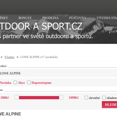
ÍNKY
BONUSY
PRODEJNA
PŮJČOVNA
VÝSTAVA ST
Výrobci
LOWE ALPINE
(17 produktů)
robci
LOWE ALPINE
Novinka
Akce
Doporučujeme
na
1186
Kč
3490
Kč
zlevněné
skladem
HLEDE
E ALPINE