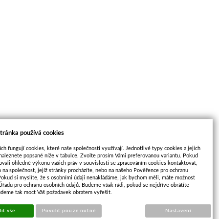
tránka používá cookies
ch fungují cookies, které naše společnosti využívají. Jednotlivé typy cookies a jejich
naleznete popsané níže v tabulce. Zvolte prosím Vámi preferovanou variantu. Pokud
ovali ohledně výkonu vašich práv v souvislosti se zpracováním cookies kontaktovat,
m na společnost, jejíž stránky procházíte, nebo na našeho Pověřence pro ochranu
Pokud si myslíte, že s osobními údaji nenakládáme, jak bychom měli, máte možnost
 Úřadu pro ochranu osobních údajů. Budeme však rádi, pokud se nejdříve obrátíte
2.12
udeme tak moct Váš požadavek obratem vyřešit.
it vše
Povolit pouze nutné
Nastavení