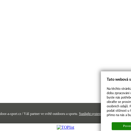
Tato webová s
Na těchto stránká
dobu zpracování 
byste nás potřeb
obraťte se prosí
osobních údajů. 
podat stížnost u
door-a-sport.cz / Váš partner ve světě outdooru a sportu.
Sunlight systems
-
e-shop
Sun-shop 
přímo na nás a b
Povol