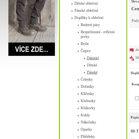
Slev
Dětské oblečení
Cen
Pánské oblečení
Doplňky k oblečení
Poče
Bederní pásy
Bezpečnostní - reflexní
prvky
Brýle
do
Čepice
hl
Dámské
Dětské
Pánské
Doplň
Čelenky
Koup
Deštníky
Klíčenky
Klobouky
Kšiltovky
Kukly
Popis
Nákrčníky
Opasky
HI-T
Pláštěnky