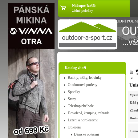
Nákupní košík
žádné položky
VŠE O NÁKUPU
OBCHODNÍ PODM
Katalog zboží
H
Batohy, tašky, ledvinky
Outdoorové potřeby
Unis
Spacáky
Výro
Stany
Kód 
Teleskopické hole
Záru
Dovolená, kemping, zahrada
Dostu
Lezení a horolezectví
Oblečení
Cena
Dámské oblečení