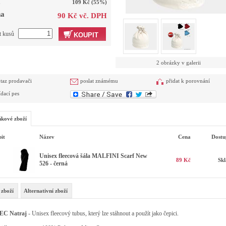
a
109 Kč
(55%)
a
90 Kč vč. DPH
t kusů
KOUPIT
2 obrázky v galerii
taz prodavači
poslat známému
přidat k porovnání
ídací pes
kové zboží
it
Název
Cena
Dostu
Unisex fleecová šála MALFINI Scarf New
89 Kč
Sk
526 - černá
 zboží
Alternativní zboží
EC Natraj
- Unisex fleecový tubus, který lze stáhnout a použít jako čepici.