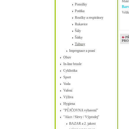
Mater
Ponožky
Barv
Potítka
Velik
Roušky a respirátory
Rukavice
Šály
Šátky
P
PRO
Tubusy
Impregnace a praní
Obuv
In-line brusle
Cyklistika
Sport
Voda
Vaření
Výživa
Hygiena
"PŮJČOVNA vybavení"
"Akce / Slevy / Výprodej"
BAZAR a 2. jakost