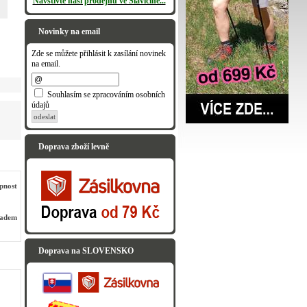
Navštivte naši prodejnu ve Slavičíně...
Novinky na email
Zde se můžete přihlásit k zasílání novinek
na email.
Souhlasím se zpracováním osobních
údajů
odeslat
Doprava zboží levně
pnost
ladem
Doprava na SLOVENSKO