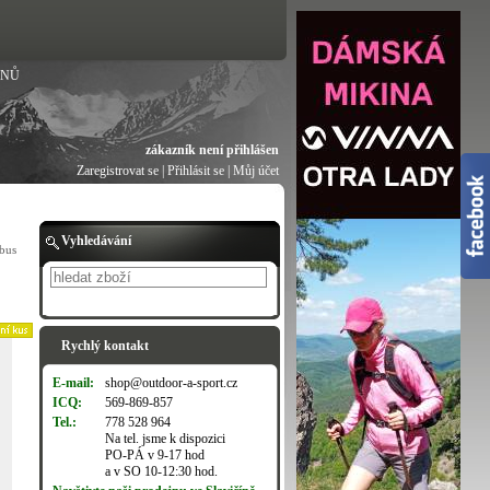
ANŮ
zákazník není přihlášen
Zaregistrovat se
|
Přihlásit se
|
Můj účet
Vyhledávání
bus
Hledat
Rychlý kontakt
E-mail:
shop@outdoor-a-sport.cz
ICQ:
569-869-857
Tel.:
778 528 964
Na tel. jsme k dispozici
PO-PÁ v 9-17 hod
a v SO 10-12:30 hod.