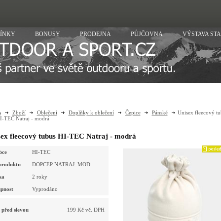
ÍNKY
BONUSY
PRODEJNA
PŮJČOVNA
VÝSTAVA ST
Zboží
Oblečení
Doplňky k oblečení
Čepice
Pánské
Unisex fleecový tu
I-TEC Natraj - modrá
ex fleecový tubus HI-TEC Natraj - modrá
bce
HI-TEC
produktu
DOPCEP NATRAJ_MOD
ka
2 roky
pnost
Vyprodáno
 před slevou
199 Kč vč. DPH