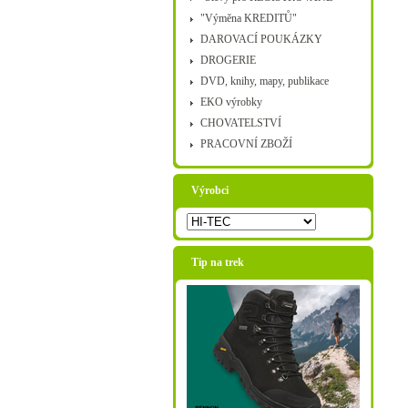
"Výměna KREDITŮ"
DAROVACÍ POUKÁZKY
DROGERIE
DVD, knihy, mapy, publikace
EKO výrobky
CHOVATELSTVÍ
PRACOVNÍ ZBOŽÍ
Výrobci
Tip na trek