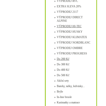
VÝPRODEJ RVC
EXTRA SLEVA 20%
VÝPRODEJ 2117
VÝPRODEJ DIRECT
ALPINE
VÝPRODEJ HI-TEC
VÝPRODEJ HUSKY
VÝPRODEJ KLIMATEX
VÝPRODEJ NORDBLANC
VÝPRODEJ OMBRE
VÝPRODEJ PROGRESS
Do 200 Kč
Do 300 Kč
Do 400 Kč
Do 500 Kč
Akční sety
Batohy, tašky, ledvinky...
Brýle
In-line brusle
Karimatky a matrace