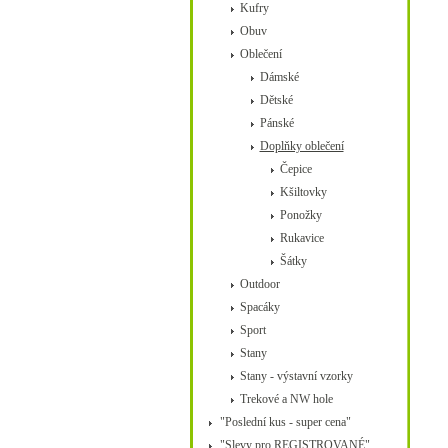
Kufry
Obuv
Oblečení
Dámské
Dětské
Pánské
Doplňky oblečení
Čepice
Kšiltovky
Ponožky
Rukavice
Šátky
Outdoor
Spacáky
Sport
Stany
Stany - výstavní vzorky
Trekové a NW hole
"Poslední kus - super cena"
"Slevy pro REGISTROVANÉ"