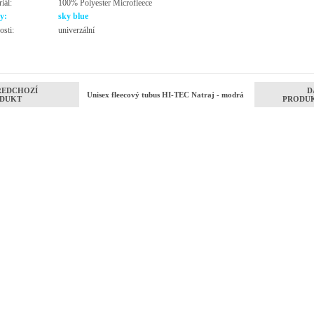
iál:
100% Polyester Microfleece
y:
sky blue
osti:
univerzální
ŘEDCHOZÍ
D
Unisex fleecový tubus HI-TEC Natraj - modrá
DUKT
PRODU