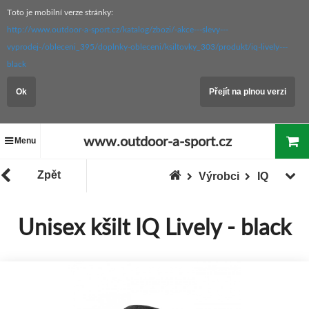
Toto je mobilní verze stránky:
http://www.outdoor-a-sport.cz/katalog/zbozi/-akce---slevy---
vyprodej-/obleceni_395/doplnky-obleceni/ksiltovky_303/produkt/iq-lively---
black
Ok
Přejít na plnou verzi
www.outdoor-a-sport.cz
Menu
Zpět
Výrobci
IQ
Unisex kšilt IQ Lively - black