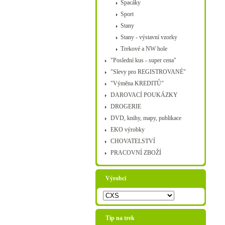
Spacáky
Sport
Stany
Stany - výstavní vzorky
Trekové a NW hole
"Poslední kus - super cena"
"Slevy pro REGISTROVANÉ"
"Výměna KREDITŮ"
DAROVACÍ POUKÁZKY
DROGERIE
DVD, knihy, mapy, publikace
EKO výrobky
CHOVATELSTVÍ
PRACOVNÍ ZBOŽÍ
Výrobci
Tip na trek