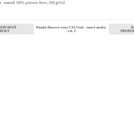
50 g/m2
materiál 100% polyester fleece, 4
ŘEDCHOZÍ
Pánská fleecová vesta CXS Utah - tmavě modrá
D
DUKT
- vel. S
PRODU