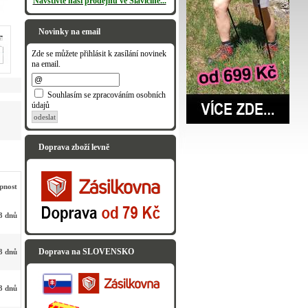
Navštivte naši prodejnu ve Slavičíně...
Novinky na email
Zde se můžete přihlásit k zasílání novinek
na email.
Souhlasím se zpracováním osobních
údajů
odeslat
Doprava zboží levně
pnost
3 dnů
Doprava na SLOVENSKO
3 dnů
3 dnů