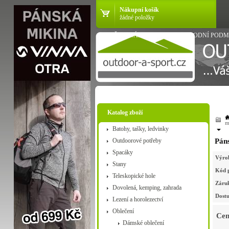
Nákupní košík
žádné položky
VŠE O NÁKUPU
OBCHODNÍ PODM
Katalog zboží
m
Batohy, tašky, ledvinky
Outdoorové potřeby
Páns
Spacáky
Výro
Stany
Kód 
Teleskopické hole
Záru
Dovolená, kemping, zahrada
Dostu
Lezení a horolezectví
Oblečení
Cen
Dámské oblečení