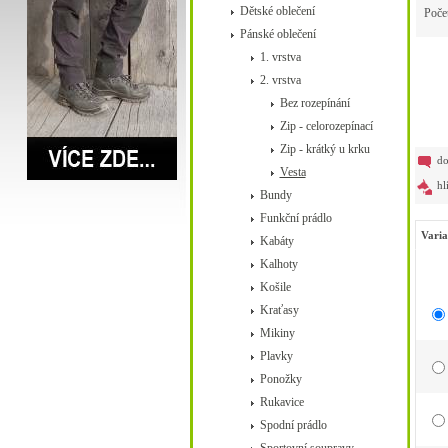
Dětské oblečení
Poče
Pánské oblečení
1. vrstva
2. vrstva
Bez rozepínání
Zip - celorozepínací
Zip - krátký u krku
do
Vesta
hl
Bundy
Funkční prádlo
Varia
Kabáty
Kalhoty
Košile
Kraťasy
Mikiny
Plavky
Ponožky
Rukavice
Spodní prádlo