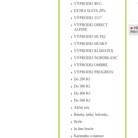
VÝPRODEJ RVC
EXTRA SLEVA 20%
VÝPRODEJ 2117
VÝPRODEJ DIRECT
P
ALPINE
PRO
VÝPRODEJ HI-TEC
VÝPRODEJ HUSKY
VÝPRODEJ KLIMATEX
VÝPRODEJ NORDBLANC
VÝPRODEJ OMBRE
VÝPRODEJ PROGRESS
Do 200 Kč
Do 300 Kč
Do 400 Kč
Do 500 Kč
Akční sety
Batohy, tašky, ledvinky...
Brýle
In-line brusle
Karimatky a matrace