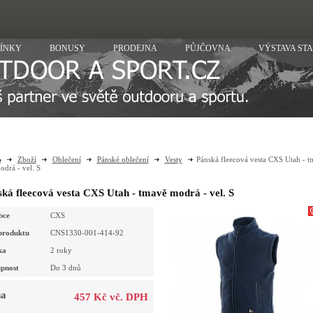
ÍNKY
BONUSY
PRODEJNA
PŮJČOVNA
VÝSTAVA ST
Zboží
Oblečení
Pánské oblečení
Vesty
Pánská fleecová vesta CXS Utah - t
odrá - vel. S
ká fleecová vesta CXS Utah - tmavě modrá - vel. S
bce
CXS
produktu
CNS1330-001-414-92
ka
2 roky
pnost
Do 3 dnů
a
457 Kč vč. DPH