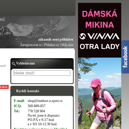
ANŮ
zákazník není přihlášen
Zaregistrovat se
|
Přihlásit se
|
Můj účet
Vyhledávání
mavě
Hledat
Rychlý kontakt
E-mail:
shop@outdoor-a-sport.cz
ICQ:
569-869-857
Tel.:
778 528 964
Na tel. jsme k dispozici
PO-PÁ v 9-17 hod
a v SO 10-12:30 hod.