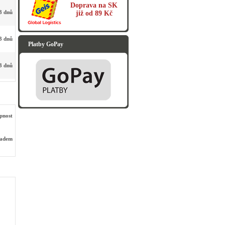
Doprava na SK
3 dnů
již od 89 Kč
3 dnů
Platby GoPay
3 dnů
pnost
ladem