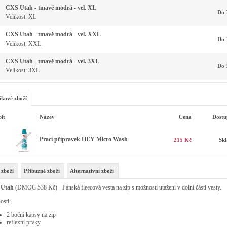
CXS Utah - tmavě modrá - vel. XL
Do 
Velikost: XL
CXS Utah - tmavě modrá - vel. XXL
Do 
Velikost: XXL
CXS Utah - tmavě modrá - vel. 3XL
Do 
Velikost: 3XL
kové zboží
it
Název
Cena
Dostu
Prací přípravek HEY Micro Wash
215 Kč
Sk
 zboží
Příbuzné zboží
Alternativní zboží
Utah
(DMOC 538 Kč)
-
Pánská fleecová vesta na zip s možností utažení v dolní části vesty.
osti:
2 boční kapsy na zip
reflexní prvky