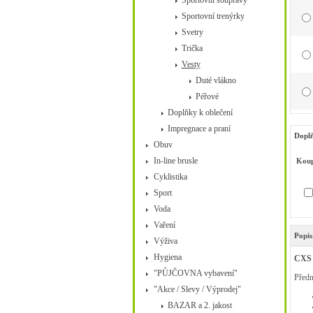
Sportovní soupravy
Sportovní trenýrky
Svetry
Trička
Vesty
Duté vlákno
Péřové
Doplňky k oblečení
Impregnace a praní
Doplň
Obuv
In-line brusle
Koup
Cyklistika
Sport
Voda
Vaření
Popis
Výživa
Hygiena
CXS 
"PŮJČOVNA vybavení"
Předn
"Akce / Slevy / Výprodej"
BAZAR a 2. jakost