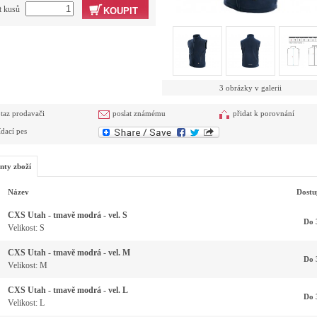
t kusů
KOUPIT
3 obrázky v galerii
taz prodavači
poslat známému
přidat k porovnání
ídací pes
nty zboží
Název
Dostu
CXS Utah - tmavě modrá - vel. S
Do 
Velikost: S
CXS Utah - tmavě modrá - vel. M
Do 
Velikost: M
CXS Utah - tmavě modrá - vel. L
Do 
Velikost: L