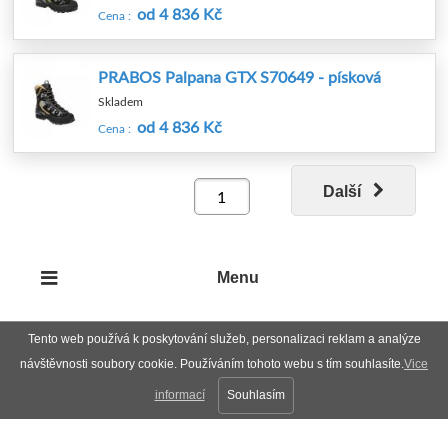
od 4 836 Kč
Cena :
PRABOS Palpana GTX S70649 - písková
Skladem
od 4 836 Kč
Cena :
Další
Menu
Tento web používá k poskytování služeb, personalizaci reklam a analýze
návštěvnosti soubory cookie. Používáním tohoto webu s tím souhlasíte.
Vice
informací
Souhlasím