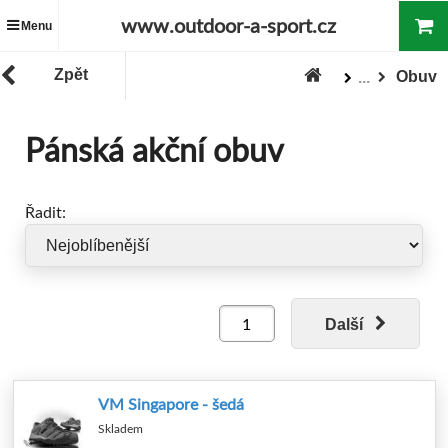
www.outdoor-a-sport.cz
Menu
Zpět
Obuv
...
Zboží
"Akce / Slevy / Výprodej"
Pánská akční obuv
Řadit:
Další
VM Singapore - šedá
Skladem