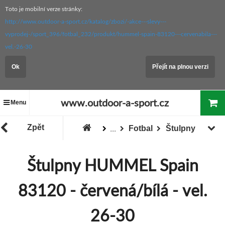
Toto je mobilní verze stránky:
http://www.outdoor-a-sport.cz/katalog/zbozi/-akce---slevy---
vyprodej-/sport_396/fotbal_232/produkt/hummel-spain-83120---cervenabila---
vel.-26-30
Ok
Přejít na plnou verzi
www.outdoor-a-sport.cz
Menu
Zpět
Fotbal
Štulpny
...
Zboží
Sport
Štulpny HUMMEL Spain
83120 - červená/bílá - vel.
26-30