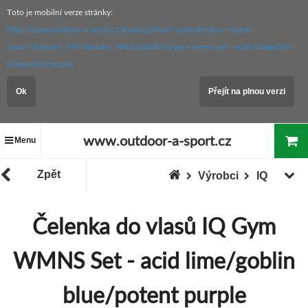
Toto je mobilní verze stránky:
http://www.outdoor-a-sport.cz/katalog/zbozi/-posledni-kus---super-
cena-/obleceni_737/damske_738/produkt/iq-gym-wmns-set---acid-limegoblin-
bluepotent-purple
Ok
Přejít na plnou verzi
www.outdoor-a-sport.cz
Menu
Zpět
Výrobci
IQ
Čelenka do vlasů IQ Gym
WMNS Set - acid lime/goblin
blue/potent purple