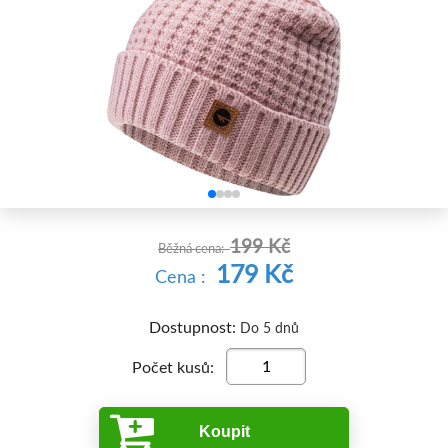


199 Kč
Běžná cena:
179 Kč
Cena :
Dostupnost:
Do 5 dnů
Počet kusů:
Koupit