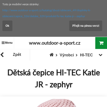
Toto je mobilní verze stránky:
http://www.outdoor-a-sport.cz/katalog/zbozi/obleceni_49/doplnky-k-
obleceni/cepice_326/detske_329/produkt/hi-tec-katie-jr---zephyr
Ok
Přejít na plnou verzi
www.outdoor-a-sport.cz
Menu
Zpět
Výrobci
HI-TEC
Dětská čepice HI-TEC Katie
JR - zephyr